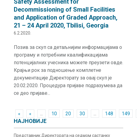
Safety Assessment for
Decommissioning of Small Facilities
and Application of Graded Approach,
21 – 24 April 2020, Tbilisi, Georgia
6.2.2020.
Позив за скуп са детаљнијим информацијама о
програму и потребним квалификацијама
потенцијалних учесника можете преузети овде.
Крајњи рок за подношење комплетне
документације Директорату за овај скуп је
20.02.2020. Процедура пријаве подразумева да
се део пријаве...
«
«
...
10
20
30
...
148
149
НАЈНОВИЈЕ
Представник Директората на седмом састанку