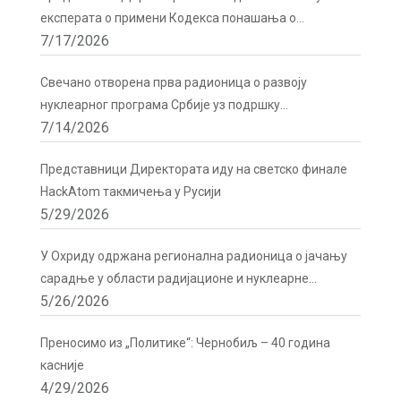
експерата о примени Кодекса понашања о
7/17/2026
сигурности и безбедности радиоактивних извора у
Бечу
Свечано отворена прва радионица о развоју
нуклеарног програма Србије уз подршку
7/14/2026
Директората
Представници Директората иду на светско финале
HackAtom такмичења у Русији
5/29/2026
У Охриду одржана регионална радионица о јачању
сарадње у области радијационе и нуклеарне
5/26/2026
сигурности
Преносимо из „Политике“: Чернобиљ – 40 година
касније
4/29/2026