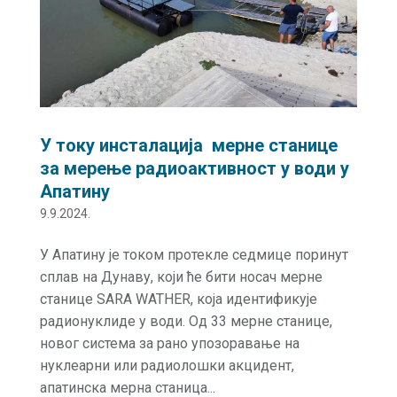
У току инсталација мерне станице
за мерење радиоактивност у води у
Апатину
9.9.2024.
У Апатину је током протекле седмице поринут
сплав на Дунаву, који ће бити носач мерне
станице SARA WATHER, која идентификује
радионуклидe у води. Од 33 мерне станице,
новог система за рано упозоравање на
нуклеарни или радиолошки акцидент,
апатинска мерна станица...