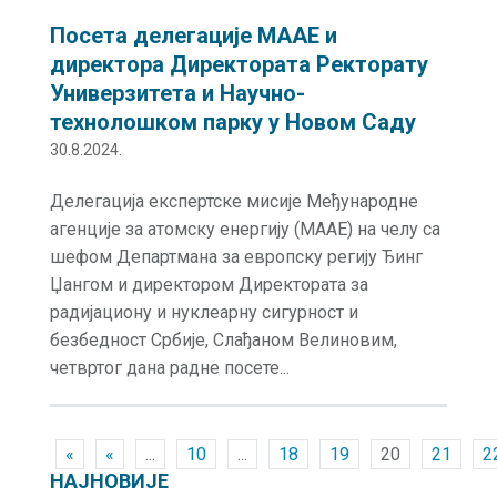
Посета делегације МААЕ и
директора Директората Ректорату
Универзитета и Научно-
технолошком парку у Новом Саду
30.8.2024.
Делегација експертске мисије Међународне
агенције за атомску енергију (МААЕ) на челу са
шефом Департмана за европску регију Ђинг
Џангом и директором Директората за
радијациону и нуклеарну сигурност и
безбедност Србије, Слађаном Велиновим,
четвртог дана радне посете...
«
«
...
10
...
18
19
20
21
2
НАЈНОВИЈЕ