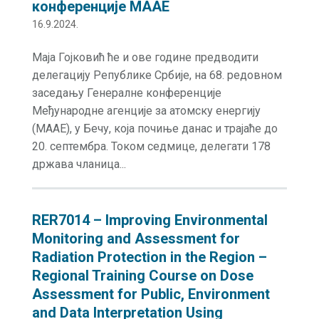
конференције МААЕ
16.9.2024.
Маја Гојковић ће и ове године предводити
делегацију Републике Србије, на 68. редовном
заседању Генералне конференције
Међународне агенције за атомску енергију
(MAAE), у Бечу, која почиње данас и трајаће до
20. септембра. Током седмице, делегати 178
држава чланица...
RER7014 – Improving Environmental
Monitoring and Assessment for
Radiation Protection in the Region –
Regional Training Course on Dose
Assessment for Public, Environment
and Data Interpretation Using