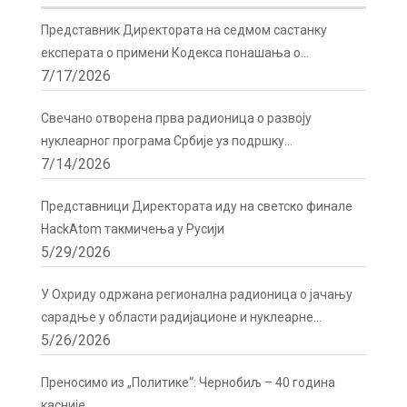
Представник Директората на седмом састанку
експерата о примени Кодекса понашања о
7/17/2026
сигурности и безбедности радиоактивних извора у
Бечу
Свечано отворена прва радионица о развоју
нуклеарног програма Србије уз подршку
7/14/2026
Директората
Представници Директората иду на светско финале
HackAtom такмичења у Русији
5/29/2026
У Охриду одржана регионална радионица о јачању
сарадње у области радијационе и нуклеарне
5/26/2026
сигурности
Преносимо из „Политике“: Чернобиљ – 40 година
касније