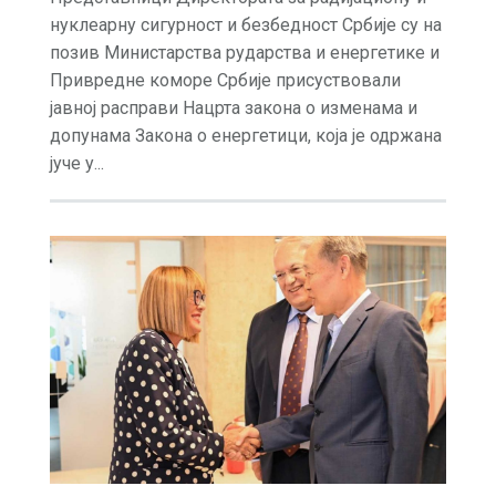
нуклеарну сигурност и безбедност Србије су на
позив Министарства рударства и енергетике и
Привредне коморе Србије присуствовали
јавној расправи Нацрта закона о изменама и
допунама Закона о енергетици, која је одржана
јуче у...