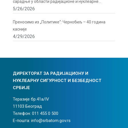
сарадње у области радијационе и нуклеарне
5/26/2026
сигурности
Преносимо из „Политике“: Чернобиљ – 40 година
касније
4/29/2026
ДИРЕКТОРАТ ЗА РАДИЈАЦИОНУ И
НУКЛЕАРНУ СИГУРНОСТ И БЕЗБЕДНОСТ
СРБИЈЕ
Теразије бр.41а/IV
11103 Београд
Телефон: 011 455 0 500
Е-пошта: info@srbatom.gov.rs