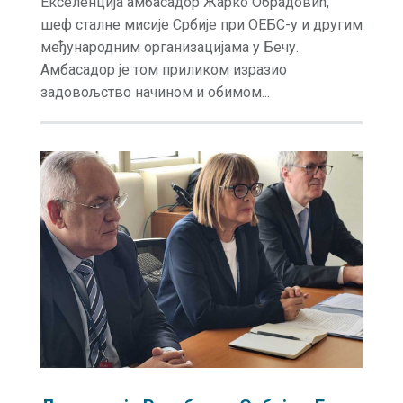
Екселенција амбасадор Жарко Обрадовић,
шеф сталне мисије Србије при ОЕБС-у и другим
међународним организацијама у Бечу.
Амбасадор је том приликом изразио
задовољство начином и обимом...