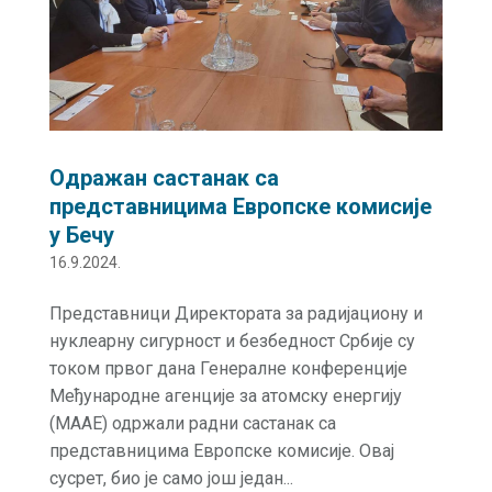
Одражан састанак са
представницима Европске комисије
у Бечу
16.9.2024.
Представници Директората за радијациону и
нуклеарну сигурност и безбедност Србије су
током првог дана Генералне конференције
Међународне агенције за атомску енергију
(МААЕ) одржали радни састанак са
представницима Европске комисије. Овај
сусрет, био је само још један...