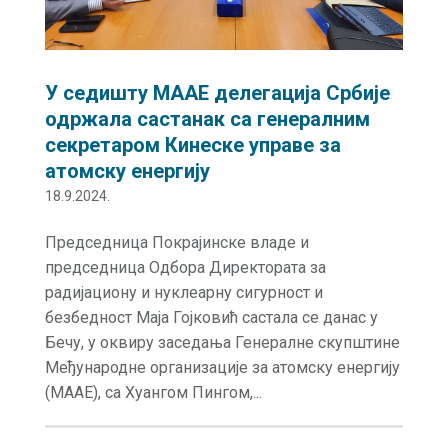
У седишту МААЕ делегација Србије
одржала састанак са генералним
секретаром Кинеске управе за
атомску енергију
18.9.2024.
Председница Покрајинске владе и
председница Одбора Директората за
радијациону и нуклеарну сигурност и
безбедност Маја Гојковић састала се данас у
Бечу, у оквиру заседања Генералне скупштине
Међународне организације за атомску енергију
(MAAE), са Хуангом Пингом,...