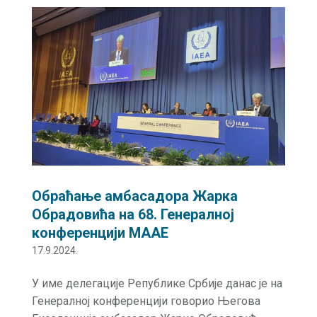
Обраћање амбасадора Жарка
Обрадовића на 68. Генералној
конференцији МААЕ
17.9.2024.
У име делегације Републике Србије данас је на
Генералној конференцији говорио Његова