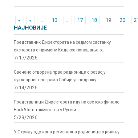
«
«
...
10
...
17
18
19
20
2
НАЈНОВИЈЕ
Представник Директората на седмом састанку
експерата о примени Кодекса понашања о
7/17/2026
сигурности и безбедности радиоактивних извора у
Бечу
Свечано отворена прва радионица о развоју
нуклеарног програма Србије уз подршку
7/14/2026
Директората
Представници Директората иду на светско финале
HackAtom такмичења у Русији
5/29/2026
У Охриду одржана регионална радионица о јачању