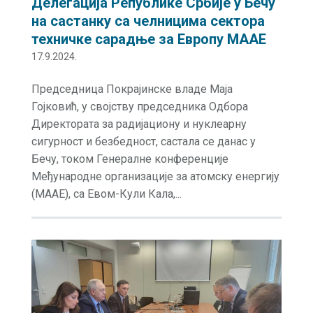
Делегација Републике Србије у Бечу
на састанку са челницима сектора
техничке сарадње за Европу МААЕ
17.9.2024.
Председница Покрајинске владе Маја
Гојковић, у својству председника Одбора
Директората за радијациону и нуклеарну
сигурност и безбедност, састала се данас у
Бечу, током Генералне конференције
Међународне организације за атомску енергију
(МААЕ), са Евом-Кули Кала,...