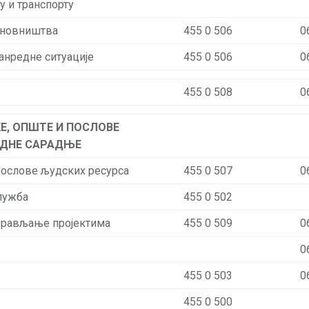
у и транспорту
ановништва
455 0 506
0
ванредне ситуације
455 0 506
0
455 0 508
0
Е, ОПШТЕ И ПОСЛОВЕ
ОДНЕ САРАДЊЕ
послове људских ресурса
455 0 507
0
служба
455 0 502
прављање пројектима
455 0 509
0
0
455 0 503
0
455 0 500