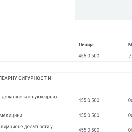
Линија
М
455 0 500
/
ЛЕАРНУ СИГУРНОСТ И
 делатности и нуклеарних
455 0 500
0
у медицини
455 0 500
0
адијационе делатности у
455 0 500
0