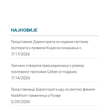
НАЈНОВИЈЕ
Представник Директората на седмом састанку
експерата о примени Кодекса понашања о
7/17/2026
сигурности и безбедности радиоактивних извора у
Бечу
Свечано отворена прва радионица о развоју
нуклеарног програма Србије уз подршку
7/14/2026
Директората
Представници Директората иду на светско финале
HackAtom такмичења у Русији
5/29/2026