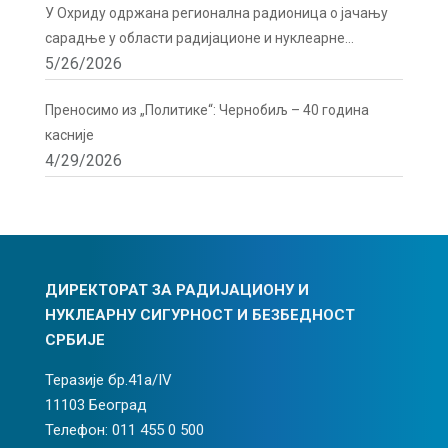
У Охриду одржана регионална радионица о јачању
сарадње у области радијационе и нуклеарне
5/26/2026
сигурности
Преносимо из „Политике“: Чернобиљ – 40 година
касније
4/29/2026
ДИРЕКТОРАТ ЗА РАДИЈАЦИОНУ И
НУКЛЕАРНУ СИГУРНОСТ И БЕЗБЕДНОСТ
СРБИЈЕ
Теразије бр.41а/IV
11103 Београд
Телефон: 011 455 0 500