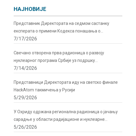
НАЈНОВИЈЕ
Представник Директората на седмом састанку
експерата о примени Кодекса понашања о
7/17/2026
сигурности и безбедности радиоактивних извора у
Бечу
Свечано отворена прва радионица о развоју
нуклеарног програма Србије уз подршку
7/14/2026
Директората
Представници Директората иду на светско финале
HackAtom такмичења у Русији
5/29/2026
У Охриду одржана регионална радионица о јачању
сарадње у области радијационе и нуклеарне
5/26/2026
сигурности