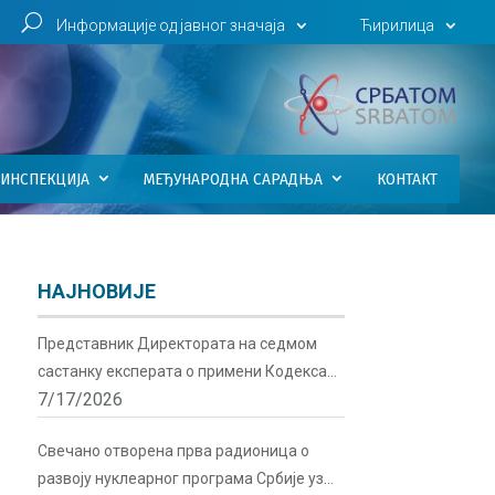
U
Информације од јавног значаја
Ћирилица
ИНСПЕКЦИЈА
МЕЂУНАРОДНА САРАДЊА
КОНТАКТ
НАЈНОВИЈЕ
Представник Директората на седмом
састанку експерата о примени Кодекса
7/17/2026
понашања о сигурности и безбедности
радиоактивних извора у Бечу
Свечано отворена прва радионица о
развоју нуклеарног програма Србије уз