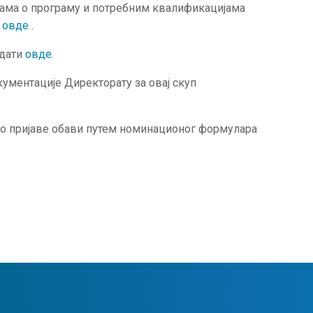
јама о програму и потребним квалификацијама
и
овде
.
едати
овде
.
ументације Директорату за овај скуп
о пријаве обави путем номинационог формулара