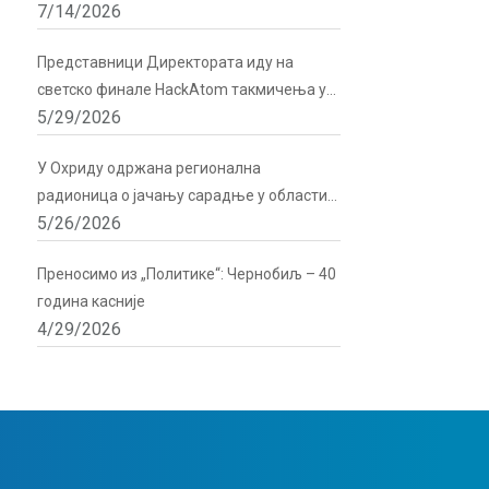
7/14/2026
подршку Директората
Представници Директората иду на
светско финале HackAtom такмичења у
5/29/2026
Русији
У Охриду одржана регионална
радионица о јачању сарадње у области
5/26/2026
радијационе и нуклеарне сигурности
Преносимо из „Политике“: Чернобиљ – 40
година касније
4/29/2026