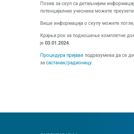
Позив за скуп са детаљнијим информаци
потенцијалних учесника можете преузет
Више информација о скупу можете погл
Крајњи рок за подношење комплетне док
је
03.01.2024.
Процедура пријаве
подразумева да се де
за
састанак/радионицу
.