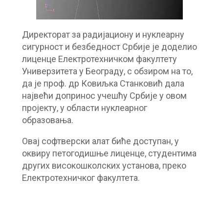
Директорат за радијациону и нуклеарну
сигурност и безбедност Србије је доделио
лиценце Електротехничком факултету
Универзитета у Београду, с обзиром на то,
да је проф. др Ковиљка Станковић дала
највећи допринос учешћу Србије у овом
пројекту, у области нуклеарног
образовања.
Овај софтверски алат биће доступан, у
оквиру петогодишње лиценце, студентима
других високошколских установа, преко
Електротехничког факултета.