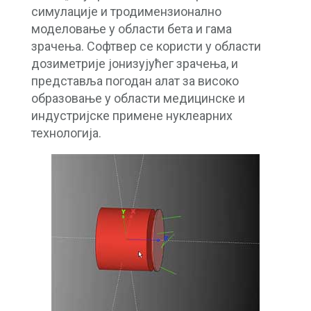
симулације и тродимензионално
моделовање у области бета и гама
зрачења. Софтвер се користи у области
дозиметрије јонизујућег зрачења, и
представља погодан алат за високо
образовање у области медицинске и
индустријске примене нуклеарних
технологија.