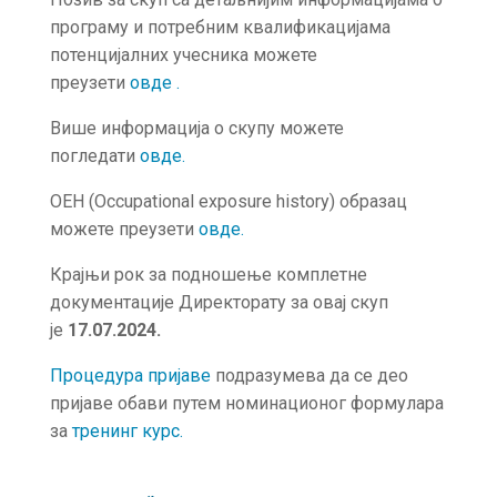
програму и потребним квалификацијама
потенцијалних учесника можете
преузети
овде
.
Више информација о скупу можете
погледати
овде
.
OEH (Occupational exposure history) образац
можете преузети
овде.
Крајњи рок за подношење комплетне
документације Директорату за овај скуп
је
17.07.2024.
Процедура пријаве
подразумева да се део
пријаве обави путем номинационог формулара
за
тренинг курс.