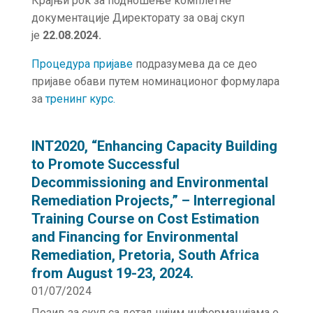
Крајњи рок за подношење комплетне
документације Директорату за овај скуп
је
22.08.2024.
Процедура пријаве
подразумева да се део
пријаве обави путем номинационог формулара
за
тренинг курс.
INT2020, “Enhancing Capacity Building
to Promote Successful
Decommissioning and Environmental
Remediation Projects,” – Interregional
Training Course on Cost Estimation
and Financing for Environmental
Remediation, Pretoria, South Africa
from August 19-23, 2024.
01/07/2024
Позив за скуп са детаљнијим информацијама о