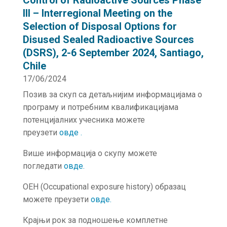
Control of Radioactive Sources Phase
III – Interregional Meeting on the
Selection of Disposal Options for
Disused Sealed Radioactive Sources
(DSRS), 2-6 September 2024, Santiago,
Chile
17/06/2024
Позив за скуп са детаљнијим информацијама о
програму и потребним квалификацијама
потенцијалних учесника можете
преузети
овде
.
Више информација о скупу можете
погледати
овде
.
OEH (Occupational exposure history) образац
можете преузети
овде.
Крајњи рок за подношење комплетне