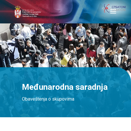
Međunarodna saradnja
Obaveštenja o skupovima