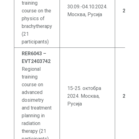
training
30.09.-04.10.2024.
course on the
25.07
.
Москва, Русија
physics of
brachytherapy
(21
participants)
RER6043 –
EVT2403742
Regional
training
course on
15-25. октобра
advanced
2024. Москва,
29.07
.
dosimetry
Русија
and treatment
planning in
radiation
therapy (21
participants)