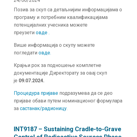
24/06/2024
Позив за скуп са детаљнијим информацијама о
програму и потребним квалификацијама
потенцијалних учесника можете
преузети
овде
.
Више информација о скупу можете
погледати
овде
.
Крајњи рок за подношење комплетне
документације Директорату за овај скуп
је
09.07.2024.
Процедура пријаве
подразумева да се део
пријаве обави путем номинационог формулара
за
састанак/радионицу
.
INT9187 – Sustaining Cradle-to-Grave