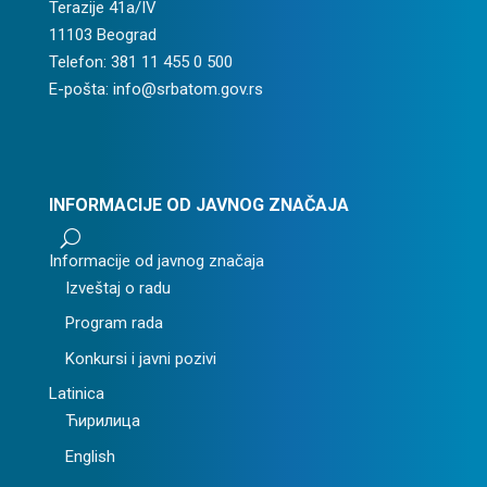
Terazije 41a/IV
11103 Beograd
Telefon: 381 11 455 0 500
E-pošta: info@srbatom.gov.rs
INFORMACIJE OD JAVNOG ZNAČAJA
U
Informacije od javnog značaja
Izveštaj o radu
Program rada
Konkursi i javni pozivi
Latinica
Ћирилица
English