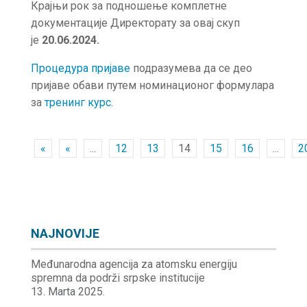
Крајњи рок за подношење комплетне
документације Директорату за овај скуп
је
20.06.2024.
Процедура пријаве
подразумева да се део
пријаве обави путем номинационог формулара
за
тренинг курс.
«
«
...
12
13
14
15
16
...
2
NAJNOVIJE
Međunarodna agencija za atomsku energiju
spremna da podrži srpske institucije
13. Marta 2025.