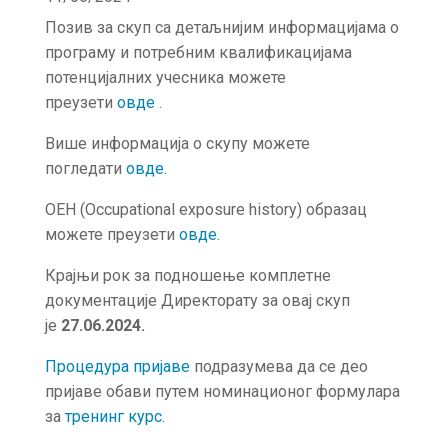
Позив за скуп са детаљнијим информацијама о
програму и потребним квалификацијама
потенцијалних учесника можете
преузети
овде
.
Више информација о скупу можете
погледати
овде
.
OEH (Occupational exposure history) образац
можете преузети
овде.
Крајњи рок за подношење комплетне
документације Директорату за овај скуп
је
27.06.2024.
Процедура пријаве
подразумева да се део
пријаве обави путем номинационог формулара
за
тренинг курс.