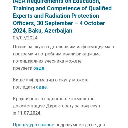
IAEA Requirements on Education,
Training and Competence of Qualified
Experts and Radiation Protection
Officers, 30 September – 4 October
2024, Baku, Azerbaijan
05/07/2024
Позив за скуп са детаљнијим информацијама о
програму и потребним квалификацијама
потенцијалних учесника можете
преузети
овде
.
Више информација о скупу можете
погледати
овде
.
Крајњи рок за подношење комплетне
документације Директорату за овај скуп
је
11.07.2024.
Процедура пријаве
подразумева да се део