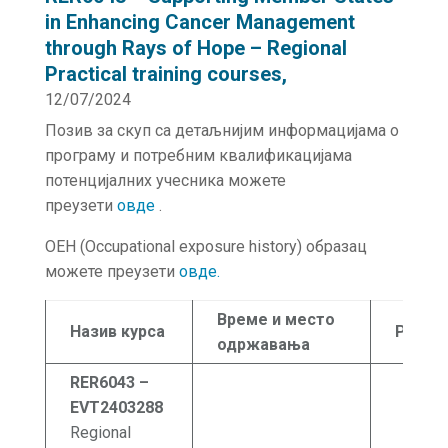
in Enhancing Cancer Management
through Rays of Hope – Regional
Practical training courses,
12/07/2024
Позив за скуп са детаљнијим информацијама о
програму и потребним квалификацијама
потенцијалних учесника можете
преузети
овде
.
OEH (Occupational exposure history) образац
можете преузети
овде.
В
реме
и место
Назив курса
Рок
одржавања
RER6043 –
EVT2403288
Regional