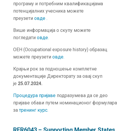
програму и потребним квалификацијама
потенцијалних учесника можете
преузети
овде
.
Више информација о скупу можете
погледати
овде
.
OEH (Occupational exposure history) образац
можете преузети
овде.
Крајњи рок за подношење комплетне
документације Директорату за овај скуп
је
25.07.2024.
Процедура пријаве
подразумева да се део
пријаве обави путем номинационог формулара
за
тренинг курс.
RER6043 – Supporting Member States