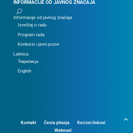
INFORMACIJE OD JAVNOG ZNAČAJA
U
Informacije od javnog značaja
Izveštaj o radu
Program rada
Konkursi i javni pozivi
Latinica
Ћирилица
English
Kontakt
Česta pitanja
Korisni linkovi
Webmail