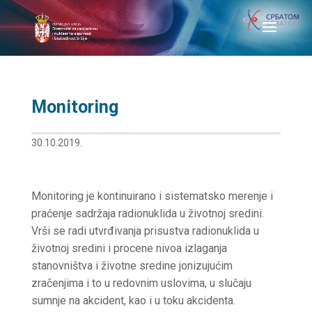
Monitoring
30.10.2019.
Monitoring je kontinuirano i sistematsko merenje i
praćenje sadržaja radionuklida u životnoj sredini.
Vrši se radi utvrđivanja prisustva radionuklida u
životnoj sredini i procene nivoa izlaganja
stanovništva i životne sredine jonizujućim
zračenjima i to u redovnim uslovima, u slučaju
sumnje na akcident, kao i u toku akcidenta.