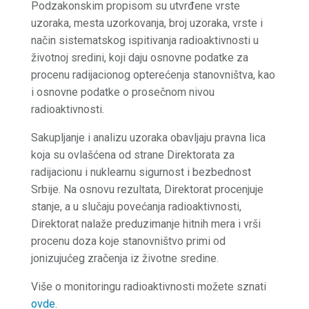
Podzakonskim propisom su utvrđene vrste
uzoraka, mesta uzorkovanja, broj uzoraka, vrste i
način sistematskog ispitivanja radioaktivnosti u
životnoj sredini, koji daju osnovne podatke za
procenu radijacionog opterećenja stanovništva, kao
i osnovne podatke o prosečnom nivou
radioaktivnosti.
Sakupljanje i analizu uzoraka obavljaju pravna lica
koja su ovlašćena od strane Direktorata za
radijacionu i nuklearnu sigurnost i bezbednost
Srbije. Na osnovu rezultata, Direktorat procenjuje
stanje, a u slučaju povećanja radioaktivnosti,
Direktorat nalaže preduzimanje hitnih mera i vrši
procenu doza koje stanovništvo primi od
jonizujućeg zračenja iz životne sredine.
Više o monitoringu radioaktivnosti možete sznati
ovde
.