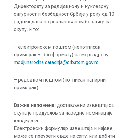
Директорату за радијациону и нуклеарну
сигурност и безбедност Србије у року од 10
радних дана по реализованом боравку на
скупу, и то:
–
електронском поштом (непотписан
примерак у .doc формату)
на мејл адресу
medjunarodna.saradnja@srbatom.gov.rs
– редовном поштом (потписан папирни
примерак)
В
a
жна
напомена
:
достављени извештај са
скупа је предуслов за наредне номинације
кандидата.
Електронски формулар извештаја и изјаве
може се преузети овде на сајту, или добити