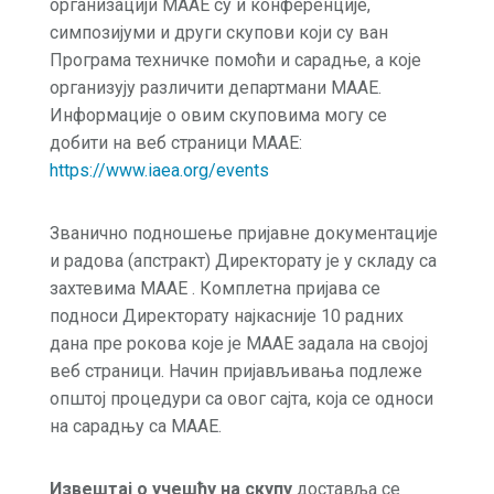
организацији МААЕ су и конференције,
симпозијуми и други скупови који су ван
Програма техничке помоћи и сарадње, а које
организују различити департмани МААЕ.
Информације о овим скуповима могу се
добити на веб страници МААЕ:
https://www.iaea.org/events
Званично подношење пријавне документације
и радова (апстракт) Директорату је у складу са
захтевима МААЕ . Комплетна пријава се
подноси Директорату најкасније 10 радних
дана пре рокова које је МААЕ задала на својој
веб страници. Начин пријављивања подлеже
општој процедури са овог сајта, која се односи
на сарадњу са МААЕ.
Извештај
о
учешћу
на
скупу
доставља се