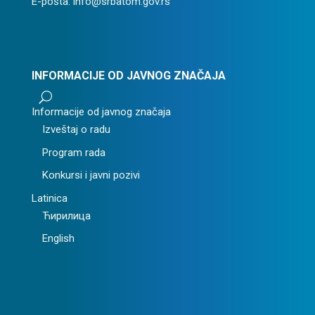
E-pošta: info@srbatom.gov.rs
INFORMACIJE OD JAVNOG ZNAČAJA
U
Informacije od javnog značaja
Izveštaj o radu
Program rada
Konkursi i javni pozivi
Latinica
Ћирилица
English