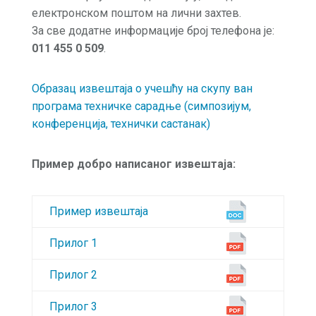
електронском поштом на лични захтев.
За све додатне информације број телефона je:
011 455 0 509
.
Образац извештаја о учешћу на скупу ван
програма техничке сарадње (симпозијум,
конференција, технички састанак)
Пример добро написаног извештаја:
Пример извештаја
Прилог 1
Прилог 2
Прилог 3