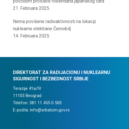
povodom proslave rođendana japanskog cara
21. Februara 2025.
Nema povišene radioaktivnosti na lokaciji
nuklearne elektrane Černobilj
14. Februara 2025.
DIREKTORAT ZA RADIJACIONU I NUKLEARNU
SIGURNOST I BEZBEDNOST SRBIJE
Terazije 41a/IV
11103 Beograd
Telefon: 381 11 455 0 500
E-pošta: info@srbatom.gov.rs