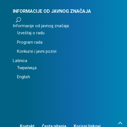
INFORMACIJE OD JAVNOG ZNAČAJA
U
Informacije od javnog značaja
Izveštaj o radu
Program rada
Konkursi i javni pozivi
Latinica
Ћирилица
English
Kontakt
Česta pitanja
Korisni linkovi