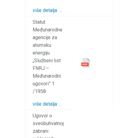
više detalja …
Statut
Međunarodne
agencije za
atomsku
energiju
„Službeni list
FNRJ –
Međunarodni
ugovori” 1
/1958
više detalja …
Ugovor o
sveobuhvatnoj
zabrani