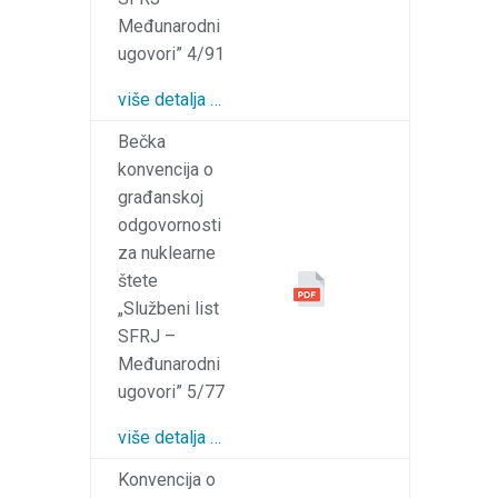
Međunarodni
ugovori” 4/91
više detalja …
Bečka
konvencija o
građanskoj
odgovornosti
za nuklearne
štete
„Službeni list
SFRJ –
Međunarodni
ugovori” 5/77
više detalja …
Konvencija o