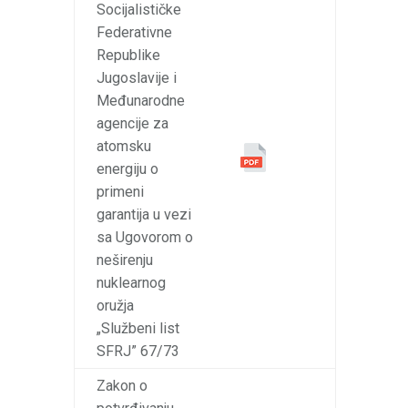
Socijalističke
Federativne
Republike
Jugoslavije i
Međunarodne
agencije za
atomsku
energiju o
primeni
garantija u vezi
sa Ugovorom o
neširenju
nuklearnog
oružja
„Službeni list
SFRJ” 67/73
Zakon o