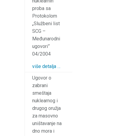
nuklearnih
proba sa
Protokolom
„Službeni list
SCG –
Međunarodni
ugovori”
04/2004
više detalja …
Ugovor o
zabrani
smeštaja
nuklearnog i
drugog oružja
za masovno
uništavanje na
dno mora i