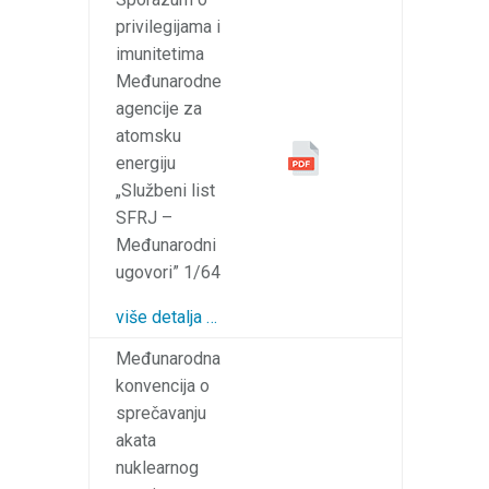
privilegijama i
imunitetima
Međunarodne
agencije za
atomsku
energiju
„Službeni list
SFRJ –
Međunarodni
ugovori” 1/64
više detalja …
Međunarodna
konvencija o
sprečavanju
akata
nuklearnog