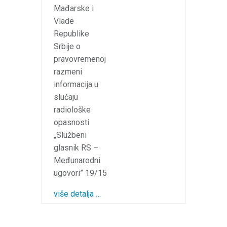
Mađarske i
Vlade
Republike
Srbije o
pravovremenoj
razmeni
informacija u
slučaju
radiološke
opasnosti
„Službeni
glasnik RS –
Međunarodni
ugovori” 19/15
više detalja …