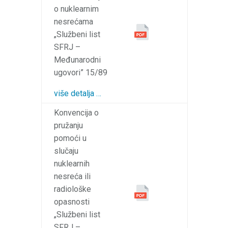
o nuklearnim
nesrećama
„Službeni list
SFRJ –
Međunarodni
ugovori” 15/89
više detalja …
Konvencija o
pružanju
pomoći u
slučaju
nuklearnih
nesreća ili
radiološke
opasnosti
„Službeni list
SFRJ –