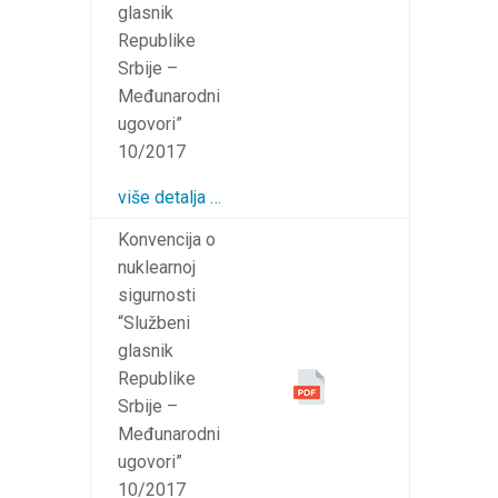
glasnik
Republike
Srbije –
Međunarodni
ugovori”
10/2017
više detalja …
Konvencija o
nuklearnoj
sigurnosti
“Službeni
glasnik
Republike
Srbije –
Međunarodni
ugovori”
10/2017