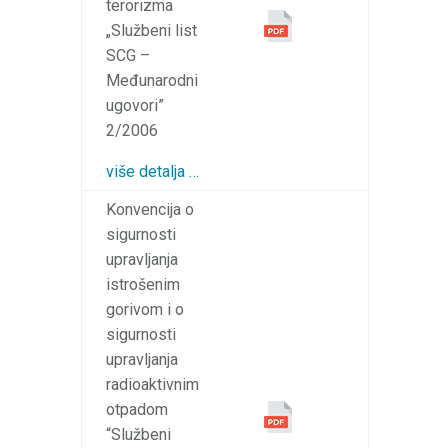
terorizma
„Službeni list
SCG –
Međunarodni
ugovori”
2/2006
više detalja …
Konvencija o
sigurnosti
upravljanja
istrošenim
gorivom i o
sigurnosti
upravljanja
radioaktivnim
otpadom
“Službeni