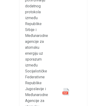
potvrđivanju
dodatnog
protokola
između
Republike
Srbije i
Međunarodne
agencije za
atomsku
energiju uz
sporazum
između
Socijalističke
Federativne
Republike
Jugoslavije i
Međunarodne
Agencije za