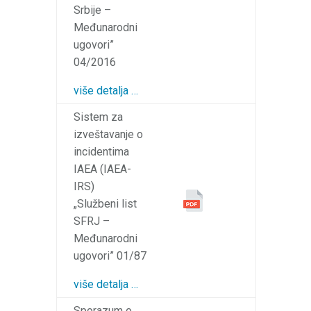
Srbije –
Međunarodni
ugovori”
04/2016
više detalja …
Sistem za
izveštavanje o
incidentima
IAEA (IAEA-
IRS)
„Službeni list
SFRJ –
Međunarodni
ugovori” 01/87
više detalja …
Sporazum o