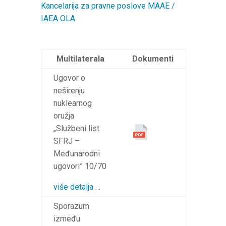
Kancelarija za pravne poslove MAAE /
IAEA OLA
Multilaterala
Dokumenti
Ugovor o
neširenju
nuklearnog
oružja
„Službeni list
SFRJ –
Međunarodni
ugovori” 10/70
više detalja …
Sporazum
između