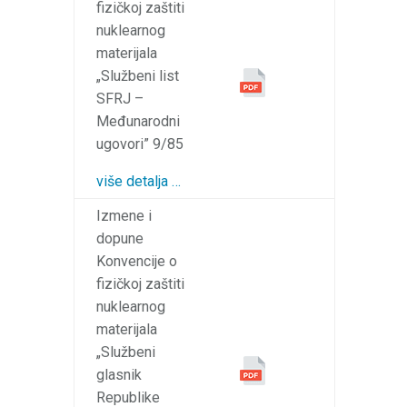
fizičkoj zaštiti
nuklearnog
materijala
„Službeni list
SFRJ –
Međunarodni
ugovori” 9/85
više detalja …
Izmene i
dopune
Konvencije o
fizičkoj zaštiti
nuklearnog
materijala
„Službeni
glasnik
Republike