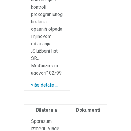
kontroli
prekograničnog
kretanja
opasnih otpada
i njihovom
odlaganju
„Službeni list
SRJ –
Međunarodni
ugovori” 02/99
više detalja …
Bilaterala
Dokumenti
Sporazum
između Vlade