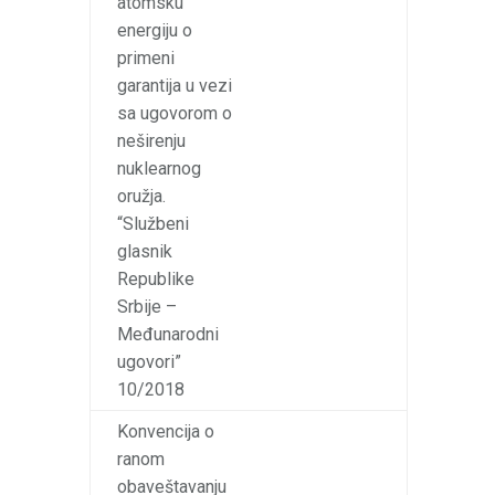
atomsku
energiju o
primeni
garantija u vezi
sa ugovorom o
neširenju
nuklearnog
oružja.
“Službeni
glasnik
Republike
Srbije –
Međunarodni
ugovori”
10/2018
Konvencija o
ranom
obaveštavanju