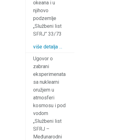
okeana i u
njihovo
podzemlje
„Službeni list
SFRJ” 33/73
više detalja …
Ugovor o
zabrani
eksperimenata
sa nuklearni
oružjem u
atmosferi
kosmosu i pod
vodom
„Službeni list
SFRJ –
Međunarodni