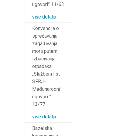
ugovori” 11/63
više detalja …
Konvencija o
sprečavanju
zagađivanja
mora putem
izbacivanja
otpadaka
„Službeni list
SFRJ–
Međunarodni
ugovori ”
13/77
više detalja …
Bazelska
konvencija o