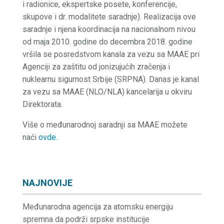
i radionice, ekspertske posete, konferencije,
skupove i dr. modalitete saradnje). Realizacija ove
saradnje i njena koordinacija na nacionalnom nivou
od maja 2010. godine do decembra 2018. godine
vršila se posredstvom kanala za vezu sa MAAE pri
Agenciji za zaštitu od jonizujućih zračenja i
nuklearnu sigurnost Srbije (SRPNA). Danas je kanal
za vezu sa MAAE (NLO/NLA) kancelarija u okviru
Direktorata.
Više o međunarodnoj saradnji sa MAAE možete
naći
ovde.
NAJNOVIJE
Međunarodna agencija za atomsku energiju
spremna da podrži srpske institucije