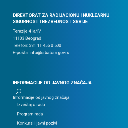
DIREKTORAT ZA RADIJACIONU I NUKLEARNU
SIGURNOST I BEZBEDNOST SRBIJE
Terazije 41a/IV
11103 Beograd
Telefon: 381 11 455 0 500
E-pošta: info@srbatom.gov.rs
INFORMACIJE OD JAVNOG ZNAČAJA
U
Informacije od javnog značaja
Izveštaj o radu
Program rada
Konkursi i javni pozivi