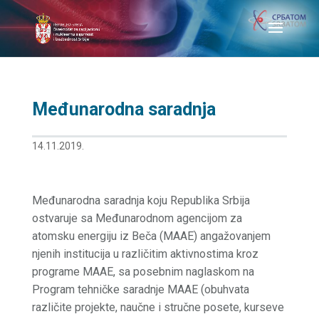
Međunarodna saradnja
14.11.2019.
Međunarodna saradnja koju Republika Srbija
ostvaruje sa Međunarodnom agencijom za
atomsku energiju iz Beča (MAAE) angažovanjem
njenih institucija u različitim aktivnostima kroz
programe MAAE, sa posebnim naglaskom na
Program tehničke saradnje MAAE (obuhvata
različite projekte, naučne i stručne posete, kurseve