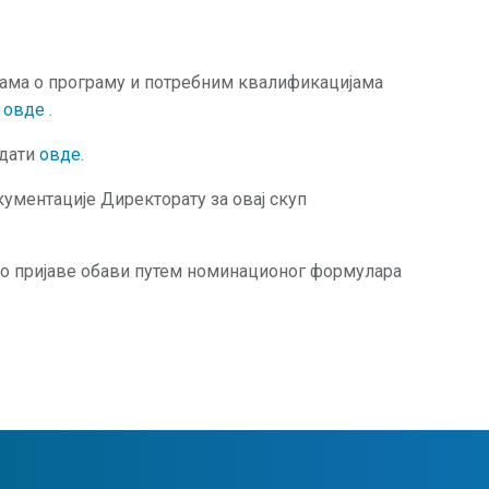
јама о програму и потребним квалификацијама
и
овде
.
едати
овде
.
ументације Директорату за овај скуп
о пријаве обави путем номинационог формулара