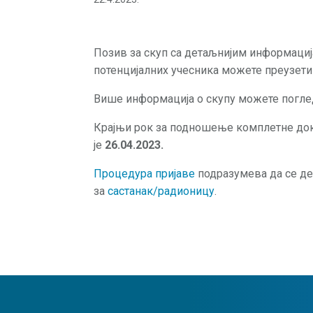
Позив за скуп са детаљнијим информаци
потенцијалних учесника можете преузет
Више информација о скупу можете погл
Крајњи рок за подношење комплетне док
је
26.04.2023.
Процедура пријаве
подразумева да се де
за
састанак/радионицу
.