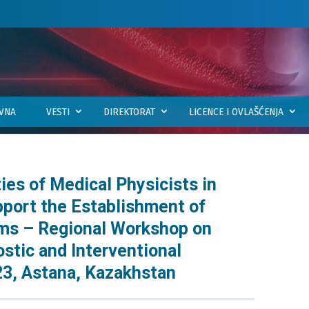
VNA
VESTI
DIREKTORAT
LICENCE I OVLAŠĆENJA
ies of Medical Physicists in
pport the Establishment of
ms – Regional Workshop on
ostic and Interventional
23, Astana, Kazakhstan