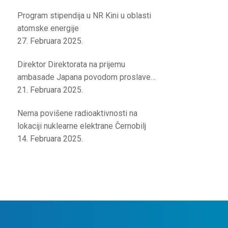
Program stipendija u NR Kini u oblasti
atomske energije
27. Februara 2025.
Direktor Direktorata na prijemu
ambasade Japana povodom proslave
rođendana japanskog cara
21. Februara 2025.
Nema povišene radioaktivnosti na
lokaciji nuklearne elektrane Černobilj
14. Februara 2025.