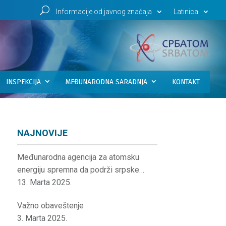
U
Informacije od javnog značaja
Latinica
INSPEKCIJA
MEĐUNARODNA SARADNJA
KONTAKT
NAJNOVIJE
Međunarodna agencija za atomsku
energiju spremna da podrži srpske
institucije
13. Marta 2025.
Važno obaveštenje
3. Marta 2025.