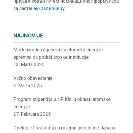
пријаве обави путем номинационог формулара
за
састанак/радионицу
.
NAJNOVIJE
Međunarodna agencija za atomsku energiju
spremna da podrži srpske institucije
13. Marta 2025.
Važno obaveštenje
3. Marta 2025.
Program stipendija u NR Kini u oblasti atomske
energije
27. Februara 2025.
Direktor Direktorata na prijemu ambasade Japana