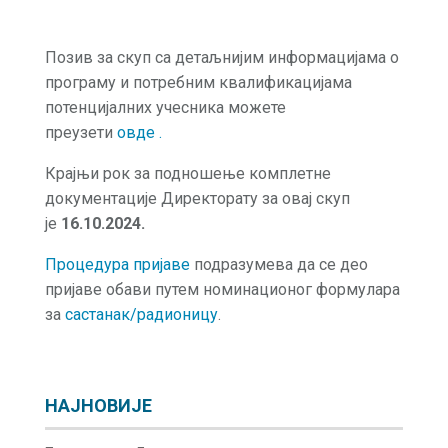
Позив за скуп са детаљнијим информацијама о
програму и потребним квалификацијама
потенцијалних учесника можете
преузети
овде
.
Крајњи рок за подношење комплетне
документације Директорату за овај скуп
је
16.10.2024.
Процедура пријаве
подразумева да се део
пријаве обави путем номинационог формулара
за
састанак/радионицу
.
НАЈНОВИЈЕ