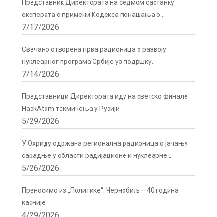
Представник Директората на седмом састанку
експерата о примени Кодекса понашања о
7/17/2026
сигурности и безбедности радиоактивних извора у
Бечу
Свечано отворена прва радионица о развоју
нуклеарног програма Србије уз подршку
7/14/2026
Директората
Представници Директората иду на светско финале
HackAtom такмичења у Русији
5/29/2026
У Охриду одржана регионална радионица о јачању
сарадње у области радијационе и нуклеарне
5/26/2026
сигурности
Преносимо из „Политике“: Чернобиљ – 40 година
касније
4/29/2026