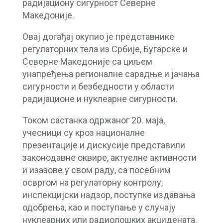
радијациону сигурност Северне
Македоније.
Овај догађај окупио је представнике
регулаторних тела из Србије, Бугарске и
Северне Македоније са циљем
унапређења регионалне сарадње и јачања
сигурности и безбедности у области
радијационе и нуклеарне сигурности.
Током састанка одржаног 20. маја,
учесници су кроз националне
презентације и дискусије представили
законодавне оквире, актуелне активности
и изазове у свом раду, са посебним
освртом на регулаторну контролу,
инспекцијски надзор, поступке издавања
одобрења, као и поступање у случају
нуклеарних или радиолошких акцидената.