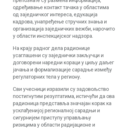
препознате су размена информација,
одређивање контакт тачака у областима
од заједничког интереса, едукација
кадрова, унапређење стручних знања и
организација заједничких вежби, нарочито
у области инспекцијског надзора.
На крају радног дела радионице
усаглашени су заједнички закључци и
договорени наредни кораци у циљу даљег
јачања и формализације сарадње између
регулаторних тела у региону.
Сви учесници изразили су задовољство
постигнутим резултатима, истичући да ова
радионица представља значајан корак ка
усклађенијој регионалној сарадњи и
сигурнијем приступу управљању
ризицима у области радијационе и