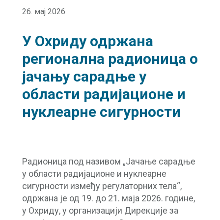
26. мај 2026.
У Охриду одржана
регионална радионица о
јачању сарадње у
области радијационе и
нуклеарне сигурности
Радионица под називом „Јачање сарадње
у области радијационе и нуклеарне
сигурности између регулаторних тела“,
одржана је од 19. до 21. маја 2026. године,
у Охриду, у организацији Дирекције за