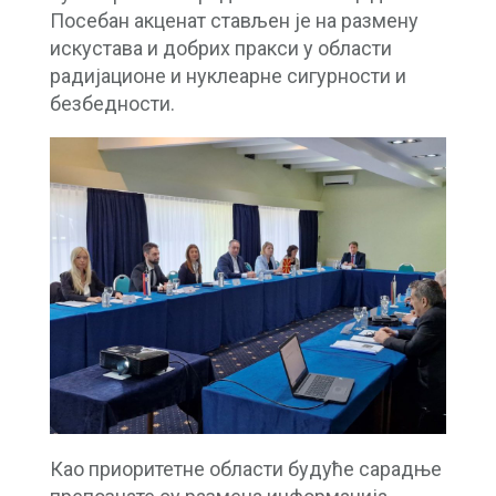
Посебан акценат стављен је на размену
искустава и добрих пракси у области
радијационе и нуклеарне сигурности и
безбедности.
Као приоритетне области будуће сарадње