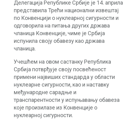
Делегација Републике Србије је 14. априла
представила Трећи национални извештај
по Конвенцији о нуклеарној сигурности и
одговорила на питања других држава
чланица Конвенције, чиме је Србија
испунила своју обавезу као држава
чланица.
Учешћем на овом састанку Република
Србија потврђује своју посвећеност
примени највиших стандарда у области
нуклеарне сигурности, као и наставку
међународне сарадње и
транспарентности у испуњавању обавеза
које произилазе из Конвенције о
нуклеарној сигурности.