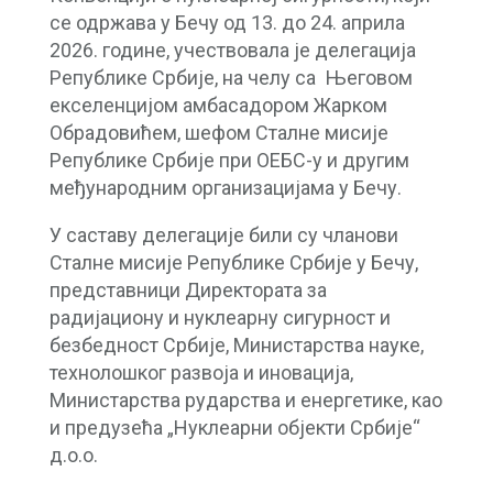
се одржава у Бечу од 13. до 24. априла
2026. године, учествовала је делегација
Републике Србије, на челу са Његовом
екселенцијом амбасадором Жарком
Обрадовићем, шефом Сталне мисије
Републике Србије при ОЕБС-у и другим
међународним организацијама у Бечу.
У саставу делегације били су чланови
Сталне мисије Републике Србије у Бечу,
представници Директората за
радијациону и нуклеарну сигурност и
безбедност Србије, Министарства науке,
технолошког развоја и иновација,
Министарства рударства и енергетике, као
и предузећа „Нуклеарни објекти Србије“
д.о.о.