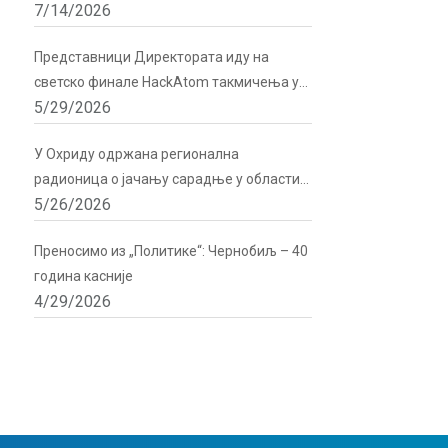
7/14/2026
подршку Директората
Представници Директората иду на
светско финале HackAtom такмичења у
5/29/2026
Русији
У Охриду одржана регионална
радионица о јачању сарадње у области
5/26/2026
радијационе и нуклеарне сигурности
Преносимо из „Политике“: Чернобиљ – 40
година касније
4/29/2026