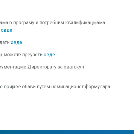
јама о програму и потребним квалификацијама
и
овде
.
едати
овде
.
зац можете преузети
овде.
ументације Директорату за овај скуп
о пријаве обави путем номинационог формулара