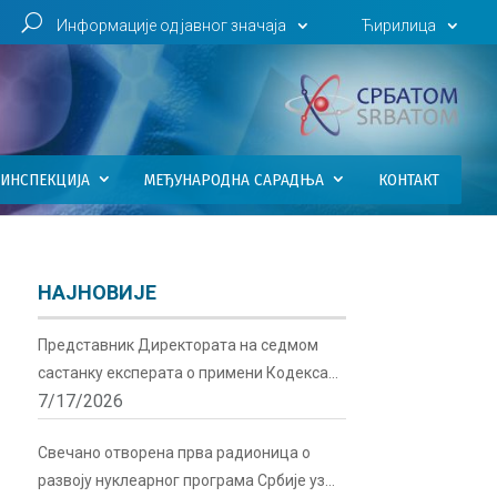
U
Информације од јавног значаја
Ћирилица
ИНСПЕКЦИЈА
МЕЂУНАРОДНА САРАДЊА
КОНТАКТ
НАЈНОВИЈЕ
Представник Директората на седмом
састанку експерата о примени Кодекса
7/17/2026
понашања о сигурности и безбедности
радиоактивних извора у Бечу
Свечано отворена прва радионица о
развоју нуклеарног програма Србије уз