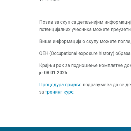
Позив за скуп са детаљнијим информаци
потенцијалних учесника можете преузет
Више информација о скупу можете погл
OEH (Occupational exposure history) обра
Крајњи рок за подношење комплетне док
је
08.01.2025.
Процедура пријаве
подразумева да се де
за
тренинг курс.