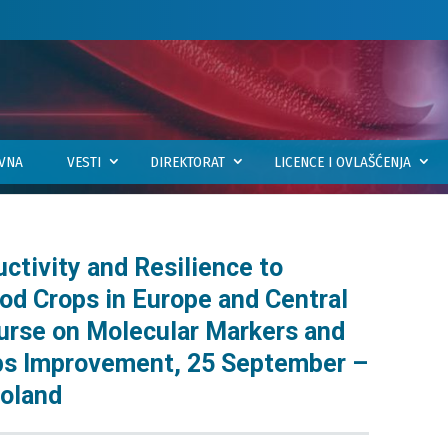
VNA
VESTI
DIREKTORAT
LICENCE I OVLAŠĆENJA
tivity and Resilience to
od Crops in Europe and Central
ourse on Molecular Markers and
rops Improvement, 25 September –
Poland