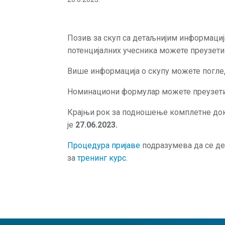
Позив за скуп са детаљнијим информаци
потенцијалних учесника можете преузет
Више информација о скупу можете погл
Номинациони формулар можете преузет
Крајњи рок за подношење комплетне док
је
27.06.2023.
Процедура пријаве
подразумева да се де
за
тренинг курс.