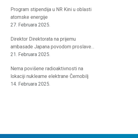
Program stipendija u NR Kini u oblasti
atomske energije
27. Februara 2025.
Direktor Direktorata na prijemu
ambasade Japana povodom proslave
rođendana japanskog cara
21. Februara 2025.
Nema povišene radioaktivnosti na
lokaciji nuklearne elektrane Černobilj
14. Februara 2025.