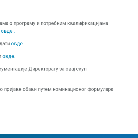
јама о програму и потребним квалификацијама
и
овде
.
едати
овде
.
и
овде.
ументације Директорату за овај скуп
о пријаве обави путем номинационог формулара