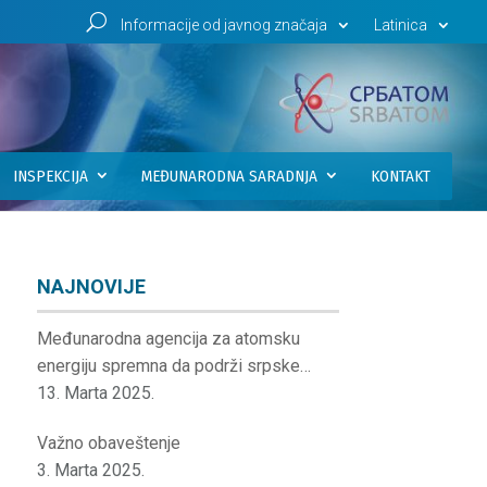
U
Informacije od javnog značaja
Latinica
INSPEKCIJA
MEĐUNARODNA SARADNJA
KONTAKT
NAJNOVIJE
Međunarodna agencija za atomsku
energiju spremna da podrži srpske
institucije
13. Marta 2025.
Važno obaveštenje
3. Marta 2025.