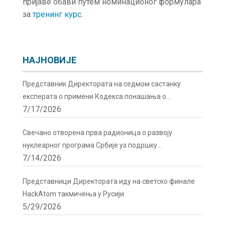
пријаве обави путем номинационог формулара
за
тренинг курс.
НАЈНОВИЈЕ
Представник Директората на седмом састанку
експерата о примени Кодекса понашања о
7/17/2026
сигурности и безбедности радиоактивних извора у
Бечу
Свечано отворена прва радионица о развоју
нуклеарног програма Србије уз подршку
7/14/2026
Директората
Представници Директората иду на светско финале
HackAtom такмичења у Русији
5/29/2026