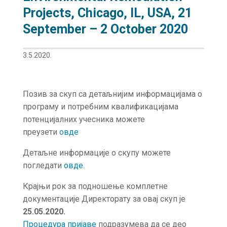
Projects, Chicago, IL, USA, 21
September – 2 October 2020
3.5.2020.
Позив за скуп са детаљнијим информацијама о
програму и потребним квалификацијама
потенцијалних учесника можете
преузети
овде
Детаљне информације о скупу можете
погледати
овде
.
Крајњи рок за подношење комплетне
документације Директорату за овај скуп је
25.05.2020.
Процедура пријаве
подразумева да се део