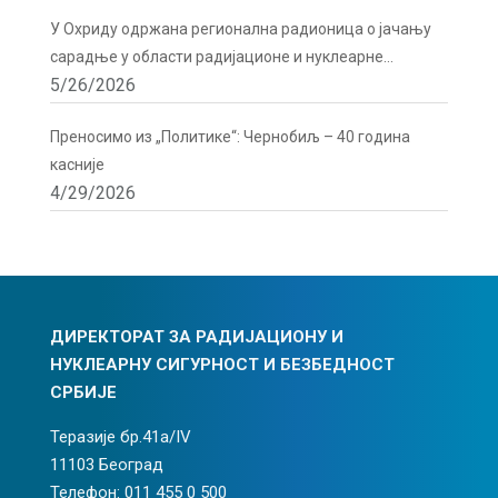
У Охриду одржана регионална радионица о јачању
сарадње у области радијационе и нуклеарне
5/26/2026
сигурности
Преносимо из „Политике“: Чернобиљ – 40 година
касније
4/29/2026
ДИРЕКТОРАТ ЗА РАДИЈАЦИОНУ И
НУКЛЕАРНУ СИГУРНОСТ И БЕЗБЕДНОСТ
СРБИЈЕ
Теразије бр.41а/IV
11103 Београд
Телефон: 011 455 0 500