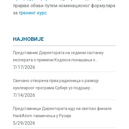
пријаве обави путем номинационог формулара
за
тренинг курс.
НАЈНОВИЈЕ
Представник Директората на седмом састанку
експерата о примени Кодекса понашања о
7/17/2026
сигурности и безбедности радиоактивних извора у
Бечу
Свечано отворена прва радионица о развоју
нуклеарног програма Србије уз подршку
7/14/2026
Директората
Представници Директората иду на светско финале
HackAtom такмичења у Русији
5/29/2026