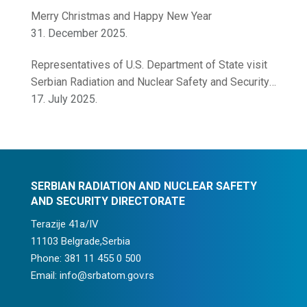
Merry Christmas and Happy New Year
31. December 2025.
Representatives of U.S. Department of State visit
Serbian Radiation and Nuclear Safety and Security
Directorate
17. July 2025.
SERBIAN RADIATION AND NUCLEAR SAFETY
AND SECURITY DIRECTORATE
Terazije 41a/IV
11103 Belgrade,Serbia
Phone: 381 11 455 0 500
Email: info@srbatom.gov.rs