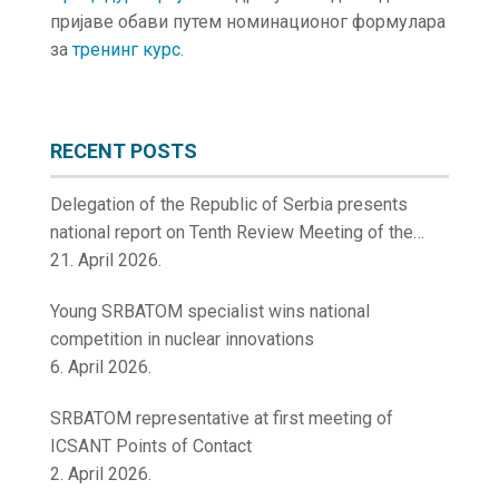
пријаве обави путем номинационог формулара
за
тренинг курс.
RECENT POSTS
Delegation of the Republic of Serbia presents
national report on Tenth Review Meeting of the
Contracting Parties to the Convention on Nuclear
21. April 2026.
Safety
Young SRBATOM specialist wins national
competition in nuclear innovations
6. April 2026.
SRBATOM representative at first meeting of
ICSANT Points of Contact
2. April 2026.