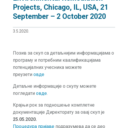
Projects, Chicago, IL, USA, 21
September – 2 October 2020
3.5.2020.
Позив за скуп са детаљнијим информацијама о
програму и потребним квалификацијама
потенцијалних учесника можете
преузети
овде
Детаљне информације о скупу можете
погледати
овде
.
Крајњи рок за подношење комплетне
документације Директорату за овај скуп је
25.05.2020.
Процедура пријаве
подразумева да се део