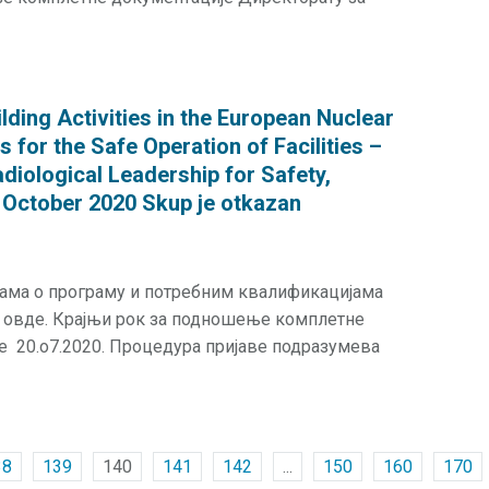
ding Activities in the European Nuclear
 for the Safe Operation of Facilities –
diological Leadership for Safety,
 October 2020 Skup je otkazan
јама о програму и потребним квалификацијама
и овде. Крајњи рок за подношење комплетне
је 20.o7.2020. Процедура пријаве подразумева
38
139
140
141
142
...
150
160
170