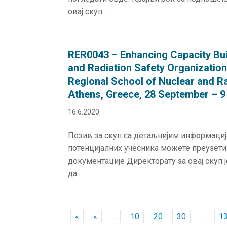
овај скуп...
RER0043 – Enhancing Capacity Buil
and Radiation Safety Organizations
Regional School of Nuclear and Ra
Athens, Greece, 28 September – 9
16.6.2020.
Позив за скуп са детаљнијим информаци
потенцијалних учесника можете преузет
документације Директорату за овај скуп 
да...
«
«
...
10
20
30
...
1