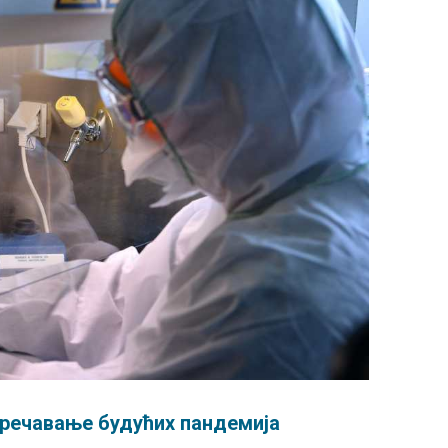
пречавање будућих пандемија