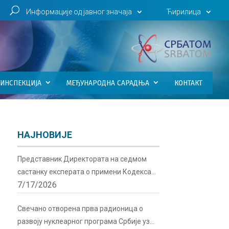
U
Информације од јавног значаја
Ћирилица
ИНСПЕКЦИЈА
МЕЂУНАРОДНА САРАДЊА
КОНТАКТ
НАЈНОВИЈЕ
Представник Директората на седмом
састанку експерата о примени Кодекса
7/17/2026
понашања о сигурности и безбедности
радиоактивних извора у Бечу
Свечано отворена прва радионица о
развоју нуклеарног програма Србије уз