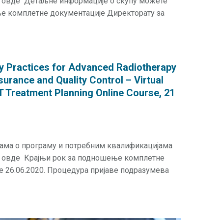
и овде Детаљне информације о скупу можете
ње комплетне документације Директорату за
y Practices for Advanced Radiotherapy
surance and Quality Control – Virtual
 Treatment Planning Online Course, 21
јама о програму и потребним квалификацијама
и овде Крајњи рок за подношење комплетне
је 26.06.2020. Процедура пријаве подразумева