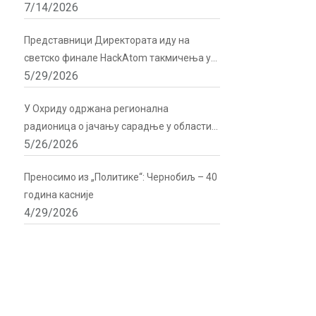
7/14/2026
подршку Директората
Представници Директората иду на
светско финале HackAtom такмичења у
5/29/2026
Русији
У Охриду одржана регионална
радионица о јачању сарадње у области
5/26/2026
радијационе и нуклеарне сигурности
Преносимо из „Политике“: Чернобиљ – 40
година касније
4/29/2026