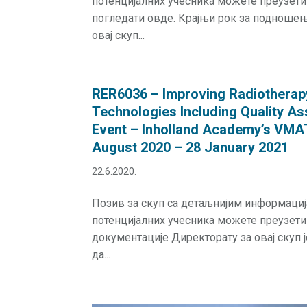
потенцијалних учесника можете преузет
погледати овде. Крајњи рок за подноше
овај скуп...
RER6036 – Improving Radiotherap
Technologies Including Quality As
Event – Inholland Academy’s VMAT
August 2020 – 28 January 2021
22.6.2020.
Позив за скуп са детаљнијим информаци
потенцијалних учесника можете преузет
документације Директорату за овај скуп 
да...