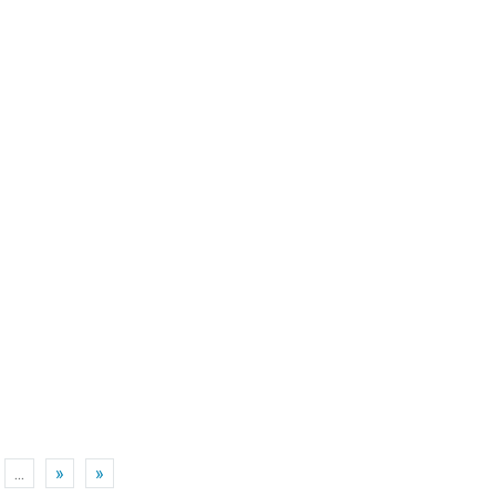
...
»
»