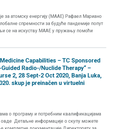
е за атомску енергију (МААЕ) Рафаел Мариано
 глобалне спремности за будуће пандемије попут
ељи се на искуству МААЕ у пружању помоћи
Medicine Capabilities – TC Sponsored
e-Guided Radio-/Nuclide Therapy“ –
urse 2, 28 Sept-2 Oct 2020, Banja Luka,
0. skup je preinačen u virtuelni
јама о програму и потребним квалификацијама
и овде Детаљне информације о скупу можете
ње комплетне документације Директорату за