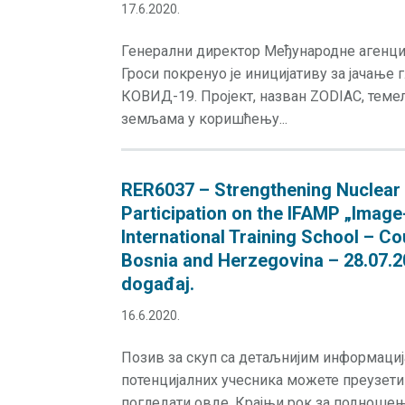
17.6.2020.
Генерални директор Међународне агенциј
Гроси покренуо је иницијативу за јачање
КОВИД-19. Пројект, назван ZODIAC, тем
земљама у коришћењу...
RER6037 – Strengthening Nuclear 
Participation on the IFAMP „Imag
International Training School – Co
Bosnia and Herzegovina – 28.07.202
događaj.
16.6.2020.
Позив за скуп са детаљнијим информаци
потенцијалних учесника можете преузет
погледати овде. Крајњи рок за подноше