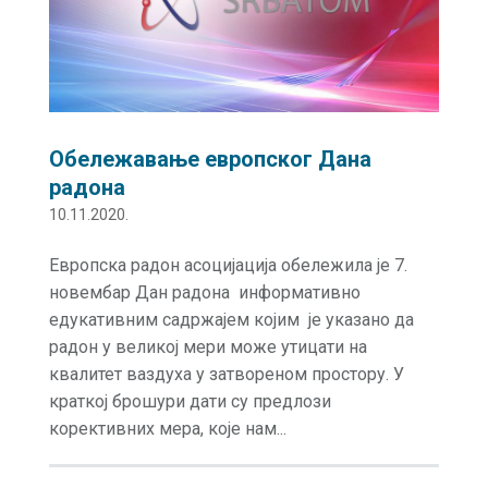
Обележавање европског Дана
радона
10.11.2020.
Европска радон асоцијација обележила је 7.
новембар Дан радона информативно
едукативним садржајем којим је указано да
радон у великој мери може утицати на
квалитет ваздуха у затвореном простору. У
краткој брошури дати су предлози
корективних мера, које нам...