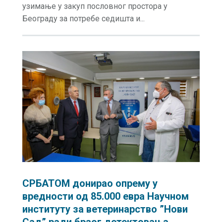
узимање у закуп пословног простора у
Београду за потребе седишта и...
СРБАТОМ донирао опрему у
вредности од 85.000 евра Научном
институту за ветеринарство ”Нови
Сад” ради брзог детектовања