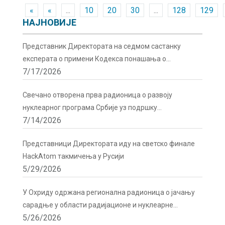
«
«
...
10
20
30
...
128
129
НАЈНОВИЈЕ
Представник Директората на седмом састанку
експерата о примени Кодекса понашања о
7/17/2026
сигурности и безбедности радиоактивних извора у
Бечу
Свечано отворена прва радионица о развоју
нуклеарног програма Србије уз подршку
7/14/2026
Директората
Представници Директората иду на светско финале
HackAtom такмичења у Русији
5/29/2026
У Охриду одржана регионална радионица о јачању
сарадње у области радијационе и нуклеарне
5/26/2026
сигурности