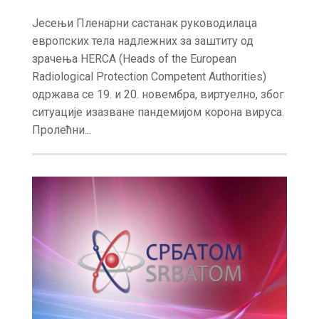
Јесењи Пленарни састанак руководилаца
европских тела надлежних за заштиту од
зрачења HERCA (Heads of the European
Radiological Protection Competent Authorities)
одржава се 19. и 20. новембра, виртуелно, због
ситуације изазване пандемијом корона вируса.
Пролећни...