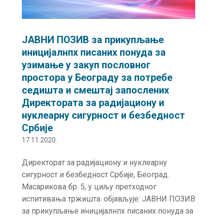
ЈАВНИ ПОЗИВ за прикупљање
иницијалнпх писаних понуда за
узимање у закуп пословног
простора у Београду за потребе
седишта и смештај запослених
Директората за радијациону и
нуклеарну сигурност и безбедност
Србије
17.11.2020.
Директорат за радијациону и нуклеарну
сигурност и безбедност Србије, Београд.
Масарикова бр. 5, у циљу претходног
испитивања тржишта. објављује: ЈАВНИ ПОЗИВ
за прикупљање иницијалнпх писаних понуда за