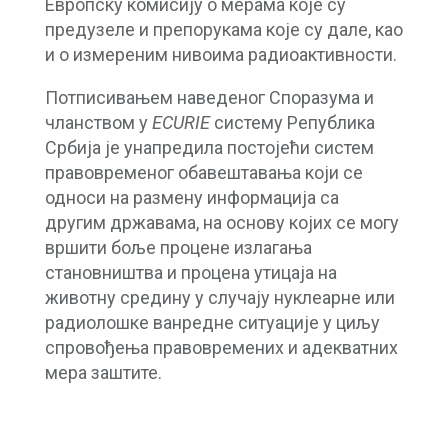
Европску комисију о мерама које су
предузеле и препорукама које су дале, као
и о измереним нивоима радиоактивности.
Потписивањем наведеног Споразума и
чланством у
ECURIE
систему Република
Србија је унапредила постојећи систем
правовременог обавештавања који се
односи на размену информација са
другим државама, на основу којих се могу
вршити боље процене излагања
становништва и процена утицаја на
животну средину у случају нуклеарне или
радиолошке ванредне ситуације у циљу
спровођења правовремених и адекватних
мера заштите.