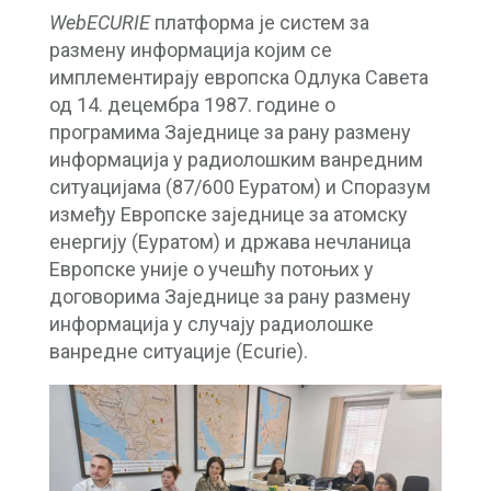
WebECURIE
платформа је систем за
размену информација којим се
имплементирају европска Одлука Савета
од 14. децембра 1987. године о
програмима Заједнице за рану размену
информација у радиолошким ванредним
ситуацијама (87/600 Еуратом) и Споразум
између Европске заједнице за атомску
енергију (Еуратом) и држава нечланица
Европске уније о учешћу потоњих у
договорима Заједнице за рану размену
информација у случају радиолошке
ванредне ситуације (Ecurie).