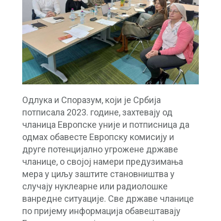
Одлука и Споразум, који је Србија
потписала 2023. године, захтевају од
чланица Европске уније и потписница да
одмах обавесте Европску комисију и
друге потенцијално угрожене државе
чланице, о својој намери предузимања
мера у циљу заштите становништва у
случају нуклеарне или радиолошке
ванредне ситуације. Све државе чланице
по пријему информација обавештавају