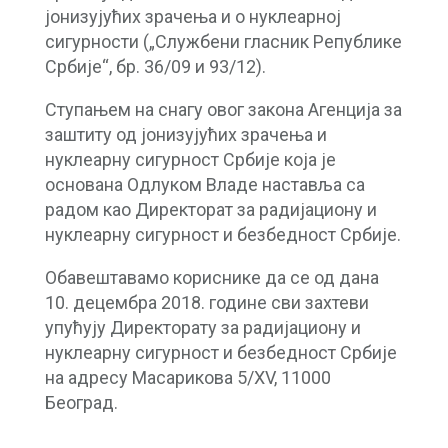
јонизујућих зрачења и о нуклеарној
сигурности („Службени гласник Републике
Србије“, бр. 36/09 и 93/12).
Ступањем на снагу овог закона Агенција за
заштиту од јонизујућих зрачења и
нуклеарну сигурност Србије која је
основана Одлуком Владе наставља са
радом као Директорат за радијациону и
нуклеарну сигурност и безбедност Србије.
Обавештавамо кориснике да се од дана
10. децембра 2018. године сви захтеви
упућују Директорату за радијациону и
нуклеарну сигурност и безбедност Србије
на адресу Масарикова 5/XV, 11000
Београд.