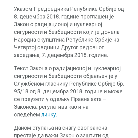
Указом Председника Републике Србије од
8. децембра 2018. године проглашен је
Закон о радијационој и нуклеарној
сигурности и безбедности који је донела
Народна скупштина Републике Србије на
Четвртој седници Другог редовног
заседања, 7. децембра 2018. године.
Текст Закона о радијационој и нуклеарној
сигурности и безбедности објављен је у
Службеном гласнику Републике Србије бр.
95/18 од 8. децембра 2018. године и може
се преузети у одељку Правна акта –
Законска регулатива као и на
следећем
линку
.
Даном ступања на снагу овог закона
престаје да важи Закон о заштити од