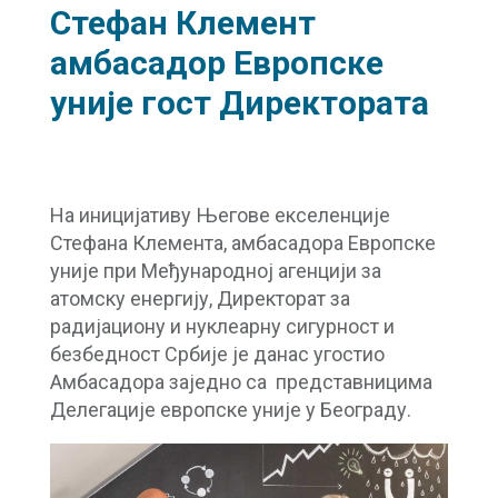
Стефан Клемент
амбасадор Европске
уније гост Директората
На иницијативу Његове екселенције
Стефана Клемента, амбасадора Европске
уније при Међународној агенцији за
атомску енергију, Директорат за
радијациону и нуклеарну сигурност и
безбедност Србије је данас угостио
Амбасадора заједно са представницима
Делегације европске уније у Београду.