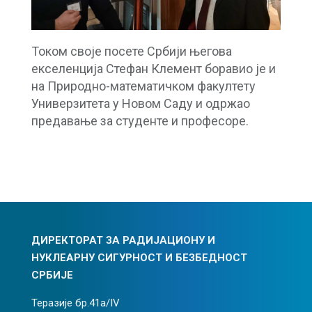
Током своје посете Србији његова
екселенција Стефан Клемент боравио је и
на Природно-математичком факултету
Универзитета у Новом Саду и одржао
предавање за студенте и професоре.
ДИРЕКТОРАТ ЗА РАДИЈАЦИОНУ И
НУКЛЕАРНУ СИГУРНОСТ И БЕЗБЕДНОСТ
СРБИЈЕ
Теразије бр.41а/IV