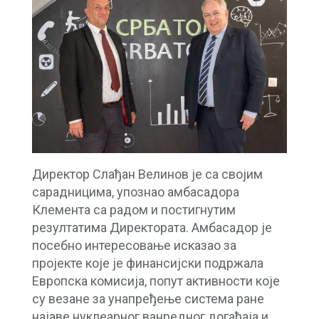
Директор Слађан Велинов је са својим
сарадницима, упознао амбасадора
Клемента са радом и постигнутим
резултатима Директората. Амбасадор је
посебно интересовање исказао за
пројекте које је финансијски подржала
Европска комисија, попут активности које
су везане за унапређење система ране
најаве нуклеарног ванредног догађаја и