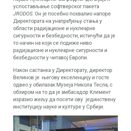
успостављање софтверског пакета
JRODOS
. Он је посебно похвалио напоре
Директората на унапређењу стања у
области радијационе и нуклеарне
сигурности и безбедности, истичући да је
то начин на који се подиже ниво
радијационе и нуклеарне сигурности и
безбедности у читавој Европи.
Након састанка у Директорату, директор
Велинов је његову екселенцију и госте
одвео у обилазак Музејa Никола Тесла, с
обзиром на то да је амбасадор Клемент
изразио жељу да посети ову јединствену
институцију науке и културе у Србији.