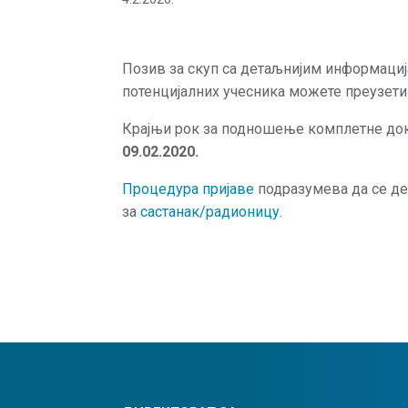
Позив за скуп са детаљнијим информаци
потенцијалних учесника можете преузет
Крајњи рок за подношење комплетне доку
09.02.2020.
Процедура пријаве
подразумева да се де
за
састанак/радионицу
.