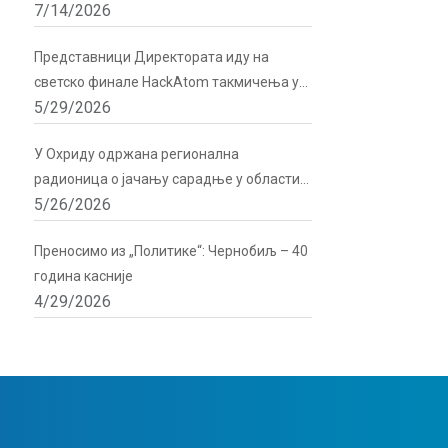
7/14/2026
подршку Директората
Представници Директората иду на
светско финале HackAtom такмичења у
5/29/2026
Русији
У Охриду одржана регионална
радионица о јачању сарадње у области
5/26/2026
радијационе и нуклеарне сигурности
Преносимо из „Политике“: Чернобиљ – 40
година касније
4/29/2026