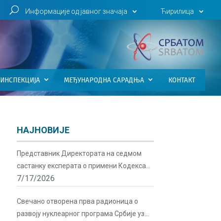
U
Информације од јавног значаја
Ћирилица
ИНСПЕКЦИЈА
МЕЂУНАРОДНА САРАДЊА
КОНТАКТ
НАЈНОВИЈЕ
Представник Директората на седмом
састанку експерата о примени Кодекса
7/17/2026
понашања о сигурности и безбедности
радиоактивних извора у Бечу
Свечано отворена прва радионица о
развоју нуклеарног програма Србије уз