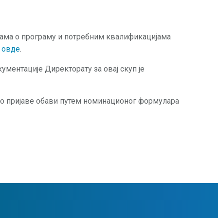
јама о програму и потребним квалификацијама
и
овде
.
ментације Директорату за овај скуп је
о пријаве обави путем номинационог формулара