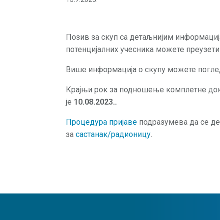
Позив за скуп са детаљнијим информаци
потенцијалних учесника можете преузет
Више информација о скупу можете погл
Крајњи рок за подношење комплетне док
је
10.08.2023..
Процедура пријаве
подразумева да се де
за
састанак/радионицу
.