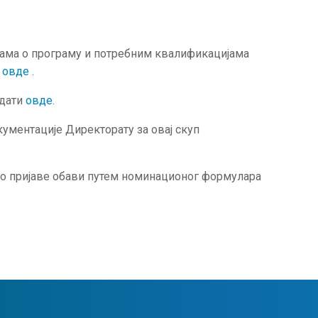
јама о програму и потребним квалификацијама
и
овде
.
едати
овде
.
ументације Директорату за овај скуп
о пријаве обави путем номинационог формулара