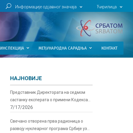
U
Информације од јавног значаја
Ћирилица
ИНСПЕКЦИЈА
МЕЂУНАРОДНА САРАДЊА
КОНТАКТ
НАЈНОВИЈЕ
Представник Директората на седмом
састанку експерата о примени Кодекса
7/17/2026
понашања о сигурности и безбедности
радиоактивних извора у Бечу
Свечано отворена прва радионица о
развоју нуклеарног програма Србије уз