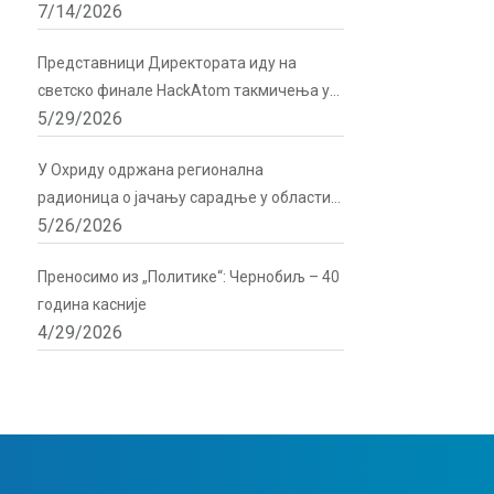
7/14/2026
подршку Директората
Представници Директората иду на
светско финале HackAtom такмичења у
5/29/2026
Русији
У Охриду одржана регионална
радионица о јачању сарадње у области
5/26/2026
радијационе и нуклеарне сигурности
Преносимо из „Политике“: Чернобиљ – 40
година касније
4/29/2026