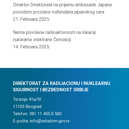
Direktor Direktorata na prijemu ambasade Japana
povodom proslave rođendana japanskog cara
21. Februara 2025.
Nema povišene radioaktivnosti na lokaciji
nuklearne elektrane Černobilj
14. Februara 2025.
DIREKTORAT ZA RADIJACIONU I NUKLEARNU
SIGURNOST I BEZBEDNOST SRBIJE
Terazije 41a/IV
11103 Beograd
Telefon: 381 11 455 0 500
E-pošta: info@srbatom.gov.rs