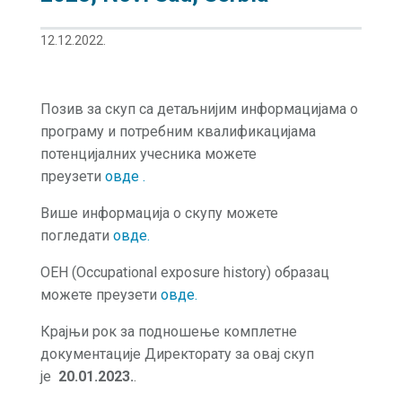
12.12.2022.
Позив за скуп са детаљнијим информацијама о
програму и потребним квалификацијама
потенцијалних учесника можете
преузети
овде .
Више информација о скупу можете
погледати
овде
.
OEH (Occupational exposure history) образац
можете преузети
овде.
Крајњи рок за подношење комплетне
документације Директорату за овај скуп
је
20.01.2023.
.