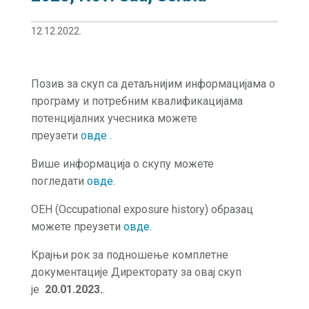
12.12.2022.
Позив за скуп са детаљнијим информацијама о
програму и потребним квалификацијама
потенцијалних учесника можете
преузети
овде .
Више информација о скупу можете
погледати
овде
.
OEH (Occupational exposure history) образац
можете преузети
овде.
Крајњи рок за подношење комплетне
документације Директорату за овај скуп
је
20.01.2023.
.