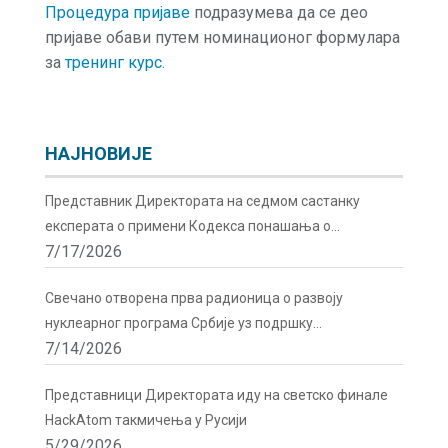
Процедура пријаве
подразумева да се део
пријаве обави путем номинационог формулара
за
тренинг курс.
НАЈНОВИЈЕ
Представник Директората на седмом састанку
експерата о примени Кодекса понашања о
7/17/2026
сигурности и безбедности радиоактивних извора у
Бечу
Свечано отворена прва радионица о развоју
нуклеарног програма Србије уз подршку
7/14/2026
Директората
Представници Директората иду на светско финале
HackAtom такмичења у Русији
5/29/2026