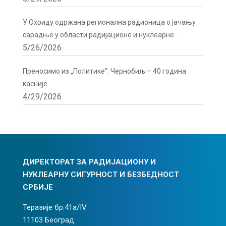
У Охриду одржана регионална радионица о јачању
сарадње у области радијационе и нуклеарне
5/26/2026
сигурности
Преносимо из „Политике“: Чернобиљ – 40 година
касније
4/29/2026
ДИРЕКТОРАТ ЗА РАДИЈАЦИОНУ И
НУКЛЕАРНУ СИГУРНОСТ И БЕЗБЕДНОСТ
СРБИЈЕ
Теразије бр.41а/IV
11103 Београд