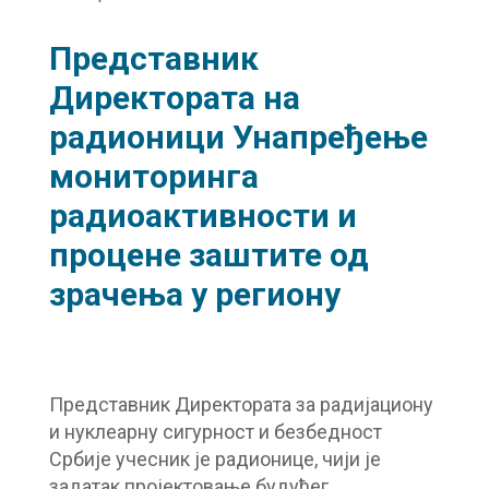
Представник
Директорaта на
радионици Унапређење
мониторинга
радиоактивности и
процене заштите од
зрачења у региону
Представник Директората за радијациону
и нуклеарну сигурност и безбедност
Србије учесник је радионице, чији је
задатак пројектовање будућег