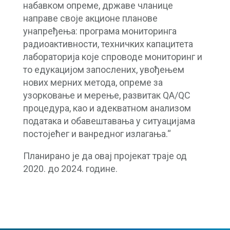
набавком опреме, државе чланице
направе своје акционе планове
унапређења: програма мониторинга
радиоактивности, техничких капацитета
лабораторија које спроводе мониторинг и
то едукацијом запослених, увођењем
нових мерних метода, опреме за
узорковање и мерење, развитак QA/QC
процедура, као и адекватном анализом
података и обавештавања у ситуацијама
постојећег и ванредног излагања.“
Планирано је да овај пројекат траје од
2020. до 2024. године.