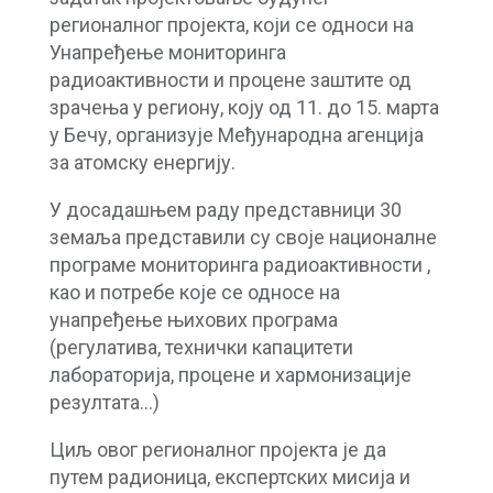
регионалног пројекта, који се односи на
Унапређење мониторинга
радиоактивности и процене заштите од
зрачења у региону, коју од 11. до 15. марта
у Бечу, организује Међународна агенција
за атомску енергију.
У досадашњем раду представници 30
земаља представили су своје националне
програме мониторинга радиоактивности ,
као и потребе које се односе на
унапређење њихових програма
(регулатива, технички капацитети
лабораторија, проценe и хармонизације
резултата…)
Циљ овог регионалног пројекта је да
путем радионица, експертских мисија и