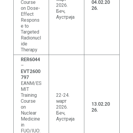
Course
04.02
.20
2026.
on Dose-
26.
Беч,
Effect
Аустрија
Respons
e to
Targeted
Radionucl
ide
Therapy
RER6044
–
EVT2600
797
EANM/ES
MIT
Training
22-24.
Course
март
13.02
.20
on
2026.
26
.
Nuclear
Беч,
Medicine
Аустрија
in
FUO/IUO: