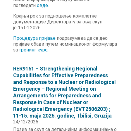
погледати
о
в
де.
Крајњи рок за подношење комплетне
документације Директорату за овај скуп
је 15.01.2026.
Процедура пријаве
подразумева да се део
пријаве обави путем номинационог формулара
за
тренинг курс.
RER9161 – Strengthening Regional
Capabilities for Effective Preparedness
and Response to a Nuclear or Radiological
Emergency – Regional Meeting on
Arrangements for Preparedness and
Response in Case of Nuclear or
Radiological Emergency (EVT2506203) ;
11-15. maja 2026. godine, Tbilisi, Gruzija
24/12/2025
Позив за скуп са детаљнијим информацијама о