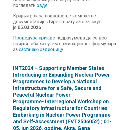
погледати
о
в
де.
Крајњи рок за подношење комплетне
документације Директорату за овај скуп
је
05.03.2026
.
Процедура пријаве
подразумева да се део
пријаве обави путем номинационог формулара
за
састанак/радионицу
.
INT2024 – Supporting Member States
Introducing or Expanding Nuclear Power
Programmes to Develop a National
Infrastructure for a Safe, Secure and
Peaceful Nuclear Power
Programme- Interregional Workshop on
Regulatory Infrastructure for Countries
Embarking in Nuclear Power Programme
and Self-Assessment (EVT2506052) ; 01-
05. jun 2026. godine, Akra, Gana