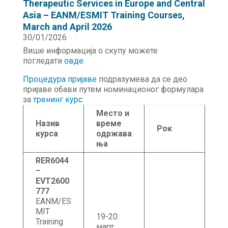
Therapeutic Services in Europe and Central
Asia – EANM/ESMIT Training Courses,
March and April 2026
30/01/2026
Више информација о скупу можете
погледати
о
в
де
.
Процедура пријаве
подразумева да се део
пријаве обави путем номинационог формулара
за
тренинг курс.
Место и
Назив
време
Рок
курса
одржава
ња
RER6044
–
EVT2600
777
EANM/ES
MIT
19-20.
Training
март