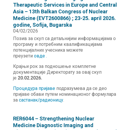
Therapeutic Services in Europe and Central
Asia – 13th Balkan Congress of Nuclear
Medicine (EVT2600866) ; 23-25. april 2026.
godine, Sofija, Bugarska
04/02/2026
Позив за скуп са детаљнијим информацијама о
програму и потребним квалификацијама
потенцијалних учесника можете
преузети
овде .
Крајњи рок за подношење комплетне
документације Директорату за овај скуп
је
20.02.2026.
Процедура пријаве
подразумева да се део
пријаве обави путем номинационог формулара
за
састанак/радионицу
.
RER6044 – Strengthening Nuclear
Medicine Diagnostic Imaging and