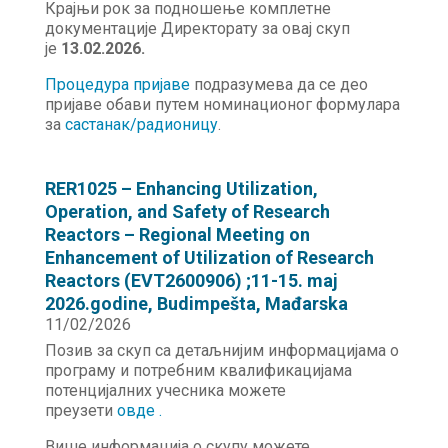
Крајњи рок за подношење комплетне
документације Директорату за овај скуп
је
13.02.2026.
Процедура пријаве
подразумева да се део
пријаве обави путем номинационог формулара
за
састанак/радионицу
.
RER1025 – Enhancing Utilization,
Operation, and Safety of Research
Reactors – Regional Meeting on
Enhancement of Utilization of Research
Reactors (EVT2600906) ;11-15. maj
2026.godine, Budimpešta, Mađarska
11/02/2026
Позив за скуп са детаљнијим информацијама о
програму и потребним квалификацијама
потенцијалних учесника можете
преузети
о
в
де .
Више информација о скупу можете