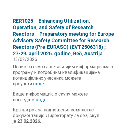
RER1025 – Enhancing Utilization,
Operation, and Safety of Research
Reactors – Preparatory meeting for Europe
Advisory Safety Committee for Research
Reactors (Pre-EURASC) (EVT2506318) ;
27-29. april 2026. godine, Beč, Austrija
13/02/2026
Позив за скуп са детаљнијим информацијама о
програму и потребним квалификацијама
потенцијалних учесника можете
преузети
о
в
де .
Више информација о скупу можете
погледати
о
в
де.
Крајњи рок за подношење комплетне
документације Директорату за овај скуп
је
23.02.2026.