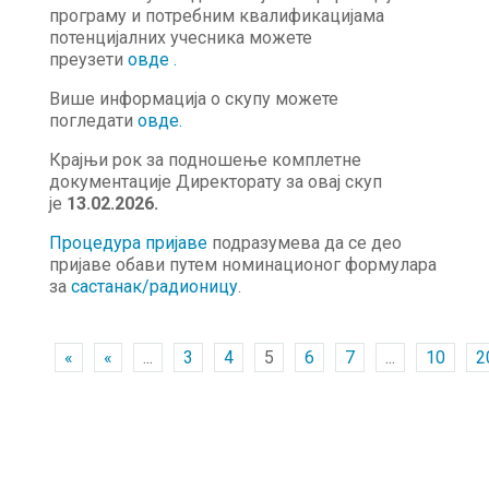
програму и потребним квалификацијама
потенцијалних учесника можете
преузети
овде .
Више информација о скупу можете
погледати
о
в
де
.
Крајњи рок за подношење комплетне
документације Директорату за овај скуп
је
13.02.2026.
Процедура пријаве
подразумева да се део
пријаве обави путем номинационог формулара
за
састанак/радионицу
.
«
«
...
3
4
5
6
7
...
10
2