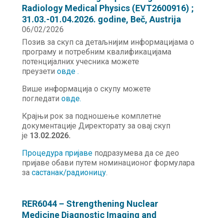
Radiology Medical Physics (EVT2600916) ;
31.03.-01.04.2026. godine, Beč, Austrija
06/02/2026
Позив за скуп са детаљнијим информацијама о
програму и потребним квалификацијама
потенцијалних учесника можете
преузети
овде .
Више информација о скупу можете
погледати
о
в
де.
Крајњи рок за подношење комплетне
документације Директорату за овај скуп
је
13.02.2026.
Процедура пријаве
подразумева да се део
пријаве обави путем номинационог формулара
за
састанак/радионицу
.
RER6044 – Strengthening Nuclear
Medicine Diagnostic Imaging and