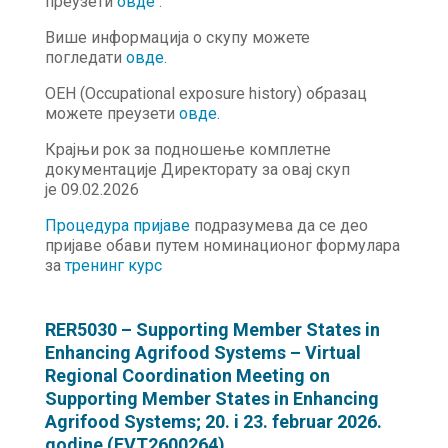
преузети
овде
.
Више информација о скупу можете
погледати
о
в
де.
OEH (Occupational exposure history) образац
можете преузети
овде.
Крајњи рок за подношење комплетне
документације Директорату за овај скуп
је 09.02.2026
Процедура пријаве
подразумева да се део
пријаве обави путем номинационог формулара
за
тренинг курс
RER5030 – Supporting Member States in
Enhancing Agrifood Systems – Virtual
Regional Coordination Meeting on
Supporting Member States in Enhancing
Agrifood Systems; 20. i 23. februar 2026.
godine (EVT2600264)