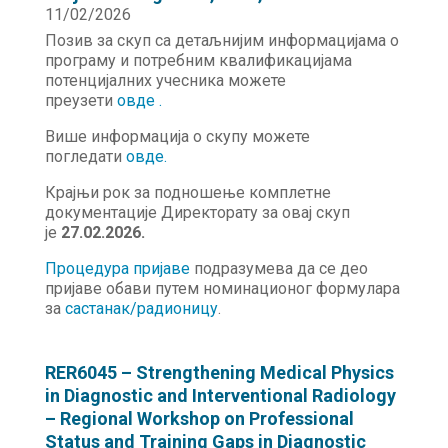
11/02/2026
Позив за скуп са детаљнијим информацијама о
програму и потребним квалификацијама
потенцијалних учесника можете
преузети
овде .
Више информација о скупу можете
погледати
о
в
де.
Крајњи рок за подношење комплетне
документације Директорату за овај скуп
је
27.02.2026.
Процедура пријаве
подразумева да се део
пријаве обави путем номинационог формулара
за
састанак/радионицу
.
RER6045 – Strengthening Medical Physics
in Diagnostic and Interventional Radiology
– Regional Workshop on Professional
Status and Training Gaps in Diagnostic