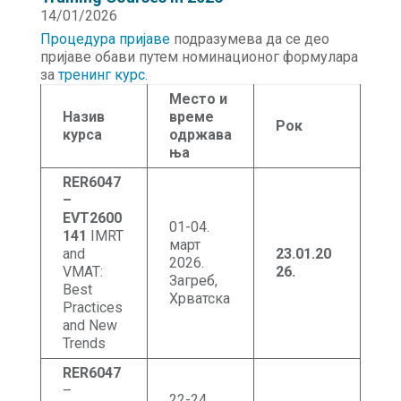
14/01/2026
Процедура пријаве
подразумева да се део
пријаве обави путем номинационог формулара
за
тренинг курс.
Место и
Назив
време
Рок
курса
одржава
ња
RER6047
–
EVT2600
01-04.
141
IMRT
март
and
23.01.20
2026.
VMAT:
26.
Загреб,
Best
Хрватска
Practices
and New
Trends
RER6047
–
22-24.