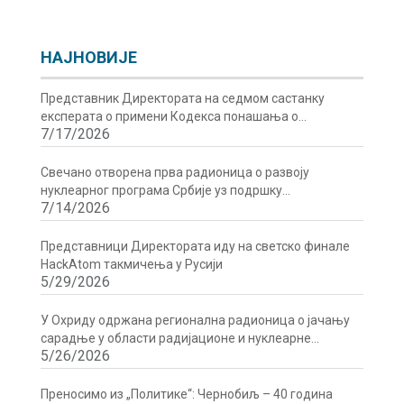
НАЈНОВИЈЕ
Представник Директората на седмом састанку
експерата о примени Кодекса понашања о
7/17/2026
сигурности и безбедности радиоактивних извора у
Бечу
Свечано отворена прва радионица о развоју
нуклеарног програма Србије уз подршку
7/14/2026
Директората
Представници Директората иду на светско финале
HackAtom такмичења у Русији
5/29/2026
У Охриду одржана регионална радионица о јачању
сарадње у области радијационе и нуклеарне
5/26/2026
сигурности
Преносимо из „Политике“: Чернобиљ – 40 година