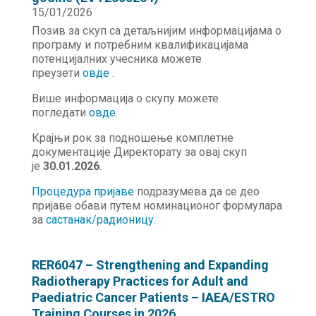
15/01/2026
Позив за скуп са детаљнијим информацијама о
програму и потребним квалификацијама
потенцијалних учесника можете
преузети
овде .
Више информација о скупу можете
погледати
о
в
де
.
Крајњи рок за подношење комплетне
документације Директорату за овај скуп
је
30.01.2026
.
Процедура пријаве
подразумева да се део
пријаве обави путем номинационог формулара
за
састанак/радионицу
.
RER6047 – Strengthening and Expanding
Radiotherapy Practices for Adult and
Paediatric Cancer Patients – IAEA/ESTRO
Training Courses in 2026