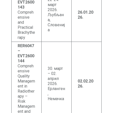
EVT2600
март
143
2026.
Compreh
26.01.20
Љубљан
ensive
26
.
а,
and
Словениј
Practical
а
Brachythe
rapy
RER6047
–
EVT2600
144
Compreh
30. март
ensive
– 02.
Quality
април
Managem
02.02.20
2026.
ent in
26
.
Ерланген
Radiother
,
apy –
Немачка
Risk
Managem
ent and