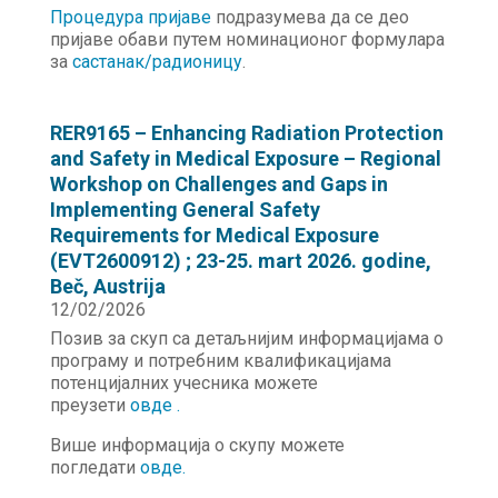
Процедура пријаве
подразумева да се део
пријаве обави путем номинационог формулара
за
састанак/радионицу
.
RER9165 – Enhancing Radiation Protection
and Safety in Medical Exposure – Regional
Workshop on Challenges and Gaps in
Implementing General Safety
Requirements for Medical Exposure
(EVT2600912) ; 23-25. mart 2026. godine,
Beč, Austrija
12/02/2026
Позив за скуп са детаљнијим информацијама о
програму и потребним квалификацијама
потенцијалних учесника можете
преузети
о
в
де .
Више информација о скупу можете
погледати
о
в
де.