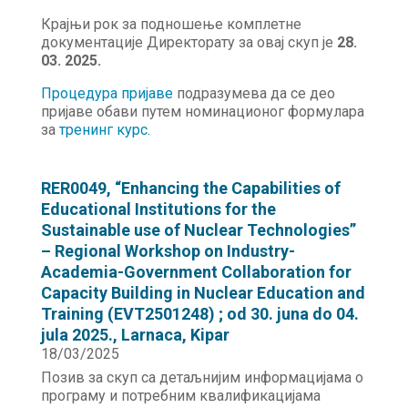
Крајњи рок за подношење комплетне
документације Директорату за овај скуп је
28.
03. 2025.
Процедура пријаве
подразумева да се део
пријаве обави путем номинационог формулара
за
тренинг курс.
RER0049, “Enhancing the Capabilities of
Educational Institutions for the
Sustainable use of Nuclear Technologies”
– Regional Workshop on Industry-
Academia-Government Collaboration for
Capacity Building in Nuclear Education and
Training (EVT2501248) ; od 30. juna do 04.
jula 2025., Larnaca, Kipar
18/03/2025
Позив за скуп са детаљнијим информацијама о
програму и потребним квалификацијама