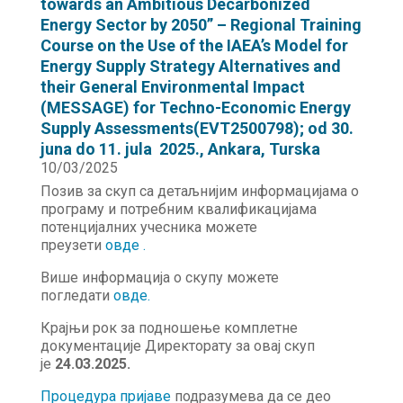
towards an Ambitious Decarbonized
Energy Sector by 2050” – Regional Training
Course on the Use of the IAEA’s Model for
Energy Supply Strategy Alternatives and
their General Environmental Impact
(MESSAGE) for Techno-Economic Energy
Supply Assessments(EVT2500798); od 30.
juna do 11. jula 2025., Ankara, Turska
10/03/2025
Позив за скуп са детаљнијим информацијама о
програму и потребним квалификацијама
потенцијалних учесника можете
преузети
овде
.
Више информација о скупу можете
погледати
овде
.
Крајњи рок за подношење комплетне
документације Директорату за овај скуп
је
24.03.2025.
Процедура пријаве
подразумева да се део