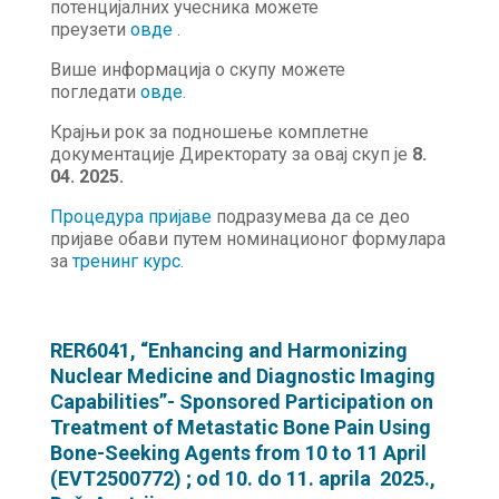
потенцијалних учесника можете
преузети
овде
.
Више информација о скупу можете
погледати
овде
.
Крајњи рок за подношење комплетне
документације Директорату за овај скуп је
8.
04. 2025.
Процедура пријаве
подразумева да се део
пријаве обави путем номинационог формулара
за
тренинг курс.
RER6041, “Enhancing and Harmonizing
Nuclear Medicine and Diagnostic Imaging
Capabilities”- Sponsored Participation on
Treatment of Metastatic Bone Pain Using
Bone-Seeking Agents from 10 to 11 April
(EVT2500772) ; od 10. do 11. aprila 2025.,