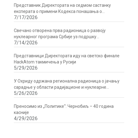
Представник Директората на седмом састанку
експерата о примени Кодекса понашања о
7/17/2026
сигурности и безбедности радиоактивних извора у
Бечу
Свечано отворена прва радионица о развоју
нуклеарног програма Србије уз подршку
7/14/2026
Директората
Представници Директората иду на светско финале
HackAtom такмичења у Русији
5/29/2026
У Охриду одржана регионална радионица о јачању
сарадње у области радијационе и нуклеарне
5/26/2026
сигурности
Преносимо из „Политике“: Чернобиљ – 40 година
касније
4/29/2026