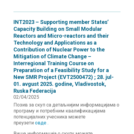
INT2023 – Supporting member States’
Capacity Building on Small Modular
Reactors and Micro-reactors and their
Technology and Applications as a
Contribution of Nuclear Power to the
Mitigation of Climate Change –
Interregional Training Course on
Preparation of a Feasibility Study for a
New SMR Project (EVT2500472) ; 28. jul-
01. avgust 2025. godine, Vladivostok,
Ruska Federacija
02/04/2025
Позив за скуп са детаљнијим информацијама о
програму и потребним квалификацијама
потенцијалних учесника можете
преузети
овде
.
Више информација о скупу можете