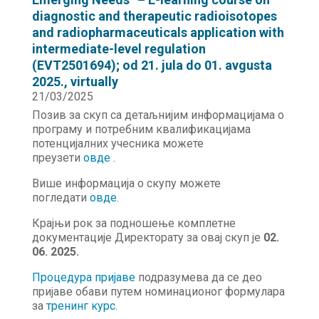
diagnostic and therapeutic radioisotopes
and radiopharmaceuticals application with
intermediate-level regulation
(EVT2501694); od 21. jula do 01. avgusta
2025., virtually
21/03/2025
Позив за скуп са детаљнијим информацијама о
програму и потребним квалификацијама
потенцијалних учесника можете
преузети
овде
.
Више информација о скупу можете
погледати
овде
.
Крајњи рок за подношење комплетне
документације Директорату за овај скуп је
02.
06. 2025.
Процедура пријаве
подразумева да се део
пријаве обави путем номинационог формулара
за
тренинг курс.