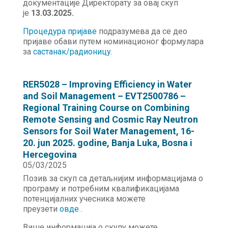
документације Директорату за овај скуп
је
13.03.2025.
Процедура пријаве
подразумева да се део
пријаве обави путем номинационог формулара
за
састанак/радионицу
.
RER5028 – Improving Efficiency in Water
and Soil Management – EVT2500786 –
Regional Training Course on Combining
Remote Sensing and Cosmic Ray Neutron
Sensors for Soil Water Management, 16-
20. jun 2025. godine, Banja Luka, Bosna i
Hercegovina
05/03/2025
Позив за скуп са детаљнијим информацијама о
програму и потребним квалификацијама
потенцијалних учесника можете
преузети
овде .
Више информација о скупу можете