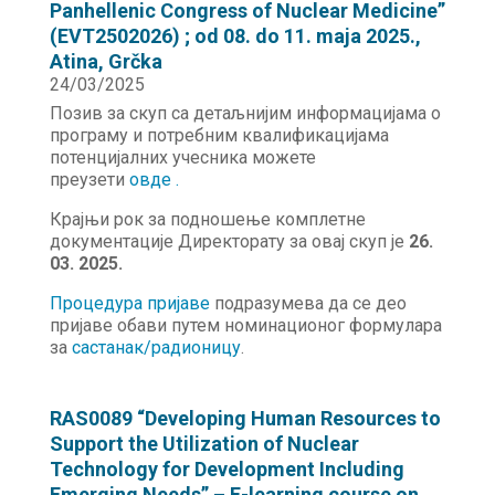
Panhellenic Congress of Nuclear Medicine”
(EVT2502026) ; od 08. do 11. maja 2025.,
Atina, Grčka
24/03/2025
Позив за скуп са детаљнијим информацијама о
програму и потребним квалификацијама
потенцијалних учесника можете
преузети
овде .
Крајњи рок за подношење комплетне
документације Директорату за овај скуп је
26.
03. 2025.
Процедура пријаве
подразумева да се део
пријаве обави путем номинационог формулара
за
састанак/радионицу
.
RAS0089 “Developing Human Resources to
Support the Utilization of Nuclear
Technology for Development Including
Emerging Needs” – E-learning course on