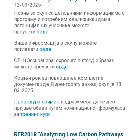
12/03/2025
Позив за скуп са детаљнијим информацијама о
програму и потребним квалификацијама
потенцијалних учесника можете
преузети
овде
.
Више информација о скупу можете
погледати
овде
.
OEH (Occupational exposure history) образац
можете преузети
овде.
Крајњи рок за подношење комплетне
документације Директорату за овај скуп је 18.
03. 2025.
Процедура пријаве
подразумева да се део
пријаве обави путем номинационог формулара
за
тренинг курс.
RER2018 “Analyzing Low Carbon Pathways