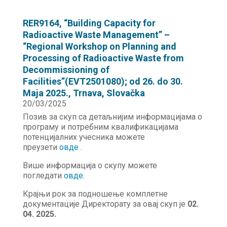
RER9164, “Building Capacity for
Radioactive Waste Management” –
“Regional Workshop on Planning and
Processing of Radioactive Waste from
Decommissioning of
Facilities”(EVT2501080); od 26. do 30.
Maja 2025., Trnava, Slovačka
20/03/2025
Позив за скуп са детаљнијим информацијама о
програму и потребним квалификацијама
потенцијалних учесника можете
преузети
овде .
Више информација о скупу можете
погледати
овде
.
Крајњи рок за подношење комплетне
документације Директорату за овај скуп је
02.
04. 2025.