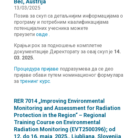
Beč, Austrija
13/03/2025
Позив за скуп са детаљнијим информацијама о
програму и потребним квалификацијама
потенцијалних учесника можете
преузети
овде
.
Крајњи рок за подношење комплетне
документације Директорату за овај скуп је
14.
03. 2025.
Процедура пријаве
подразумева да се део
пријаве обави путем номинационог формулара
за
тренинг курс.
RER 7014 „Improving Environmental
Monitoring and Assessment for Radiation
Protection in the Region“ – Regional
Training Course on Environmental
Radiation Monitoring (EVT2500396); od
12. do 16. maja 2025., Ljubljana, Slovenija