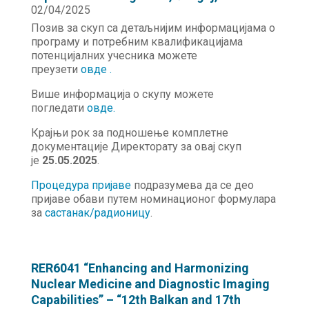
02/04/2025
Позив за скуп са детаљнијим информацијама о
програму и потребним квалификацијама
потенцијалних учесника можете
преузети
овде
.
Више информација о скупу можете
погледати
овде.
Крајњи рок за подношење комплетне
документације Директорату за овај скуп
је
25.05.2025
.
Процедура пријаве
подразумева да се део
пријаве обави путем номинационог формулара
за
састанак/радионицу
.
RER6041 “Enhancing and Harmonizing
Nuclear Medicine and Diagnostic Imaging
Capabilities” – “12th Balkan and 17th