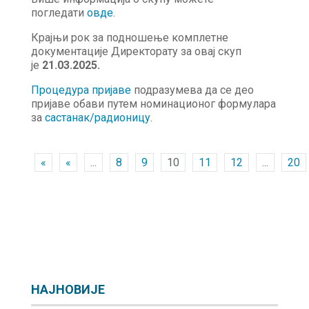
погледати
овде
.
Крајњи рок за подношење комплетне
документације Директорату за овај скуп
је
21.03.2025.
Процедура пријаве
подразумева да се део
пријаве обави путем номинационог формулара
за
састанак/радионицу
.
«
«
...
8
9
10
11
12
...
20
НАЈНОВИЈЕ