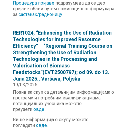
Процедура пријаве
подразумева да се део
пријаве обави путем номинационог формулара
за
састанак/радионицу
.
RER1024, “Enhancing the Use of Radiation
Technologies for Improved Resource
Efficiency” – “Regional Training Course on
Strengthening the Use of Radiation
Technologies in the Processing and
Valorisation of Biomass
Feedstocks”(EVT2500797); od 09. do 13.
Јuna 2025., Varšava, Poljska
19/03/2025
Позив за скуп са детаљнијим информацијама о
програму и потребним квалификацијама
потенцијалних учесника можете
преузети
овде
.
Више информација о скупу можете
погледати
овде
.