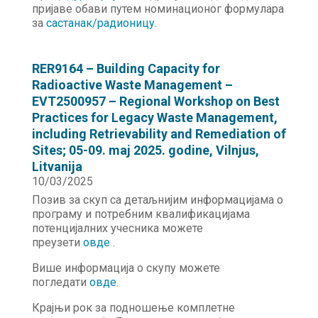
пријаве обави путем номинационог формулара
за
састанак/радионицу
.
RER9164 – Building Capacity for
Radioactive Waste Management –
EVT2500957 – Regional Workshop on Best
Practices for Legacy Waste Management,
including Retrievability and Remediation of
Sites; 05-09. maj 2025. godine, Vilnjus,
Litvanija
10/03/2025
Позив за скуп са детаљнијим информацијама о
програму и потребним квалификацијама
потенцијалних учесника можете
преузети
овде .
Више информација о скупу можете
погледати
овде
.
Крајњи рок за подношење комплетне