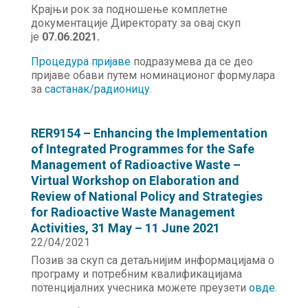
Крајњи рок за подношење комплетне
документације Директорату за овај скуп
је
07.06.2021.
Процедура пријаве
подразумева да се део
пријаве обави путем номинационог формулара
за
састанак/радионицу
.
RER9154 – Enhancing the Implementation
of Integrated Programmes for the Safe
Management of Radioactive Waste –
Virtual Workshop on Elaboration and
Review of National Policy and Strategies
for Radioactive Waste Management
Activities, 31 May – 11 June 2021
22/04/2021
Позив за скуп са детаљнијим информацијама о
програму и потребним квалификацијама
потенцијалних учесника можете преузети
овде
.