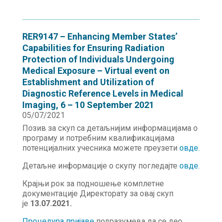
RER9147 – Enhancing Member States’
Capabilities for Ensuring Radiation
Protection of Individuals Undergoing
Medical Exposure – Virtual event on
Establishment and Utilization of
Diagnostic Reference Levels in Medical
Imaging, 6 – 10 September 2021
05/07/2021
Позив за скуп са детаљнијим информацијама о
програму и потребним квалификацијама
потенцијалних учесника можете преузети
овде.
Детаљне информације о скупу погледајте
овде.
Крајњи рок за подношење комплетне
документације Директорату за овај скуп
је
13.07.2021.
Процедура пријаве
подразумева да се део