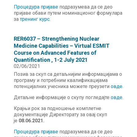
Процедура пријаве
подразумева да се део
пријаве обави путем номинационог формулара
за
тренинг курс.
RER6037 – Strengthening Nuclear
Medicine Capabilities – Virtual ESMIT
Course on Advanced Features of
Quantification , 1-2 July 2021
02/06/2021
Позив за скуп са детаљнијим информацијама о
програму и потребним квалификацијама
потенцијалних учесника можете преузети
овде
.
Детаљне информације о скупу погледајте
овде.
Крајњи рок за подношење комплетне
документације Директорату за овај скуп
је
08.06.2021.
Процедура пријаве
подразумева да се део