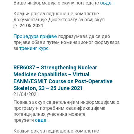
Више информација о скупу погледајте
овде.
Крајњи рок за подношење комплетне
документације Директорату за овај скуп
је
24.05.2021.
Процедура пријаве
подразумева да се део
пријаве обави путем номинационог формулара
за
тренинг курс.
RER6037 – Strengthening Nuclear
Medicine Capabilities – Virtual
EANM/ESMIT Course on Post-Operative
Skeleton, 23 – 25 June 2021
21/04/2021
Позив за скуп са детаљнијим информацијама о
програму и потребним квалификацијама
потенцијалних учесника можете
преузети
овде
.
Крајњи рок за подношење комплетне