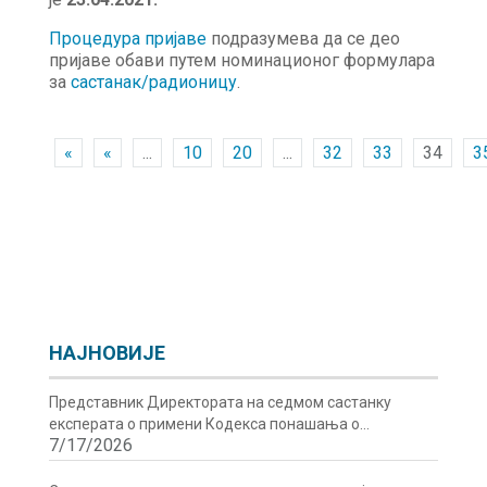
Процедура пријаве
подразумева да се део
пријаве обави путем номинационог формулара
за
састанак/радионицу
.
«
«
...
10
20
...
32
33
34
3
НАЈНОВИЈЕ
Представник Директората на седмом састанку
експерата о примени Кодекса понашања о
7/17/2026
сигурности и безбедности радиоактивних извора у
Бечу