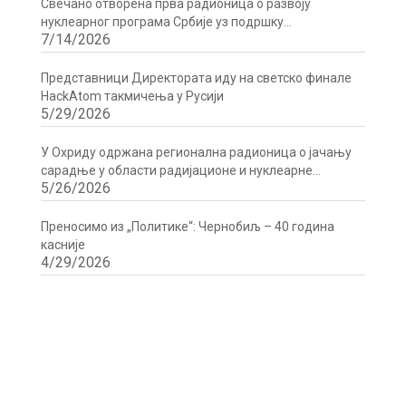
Свечано отворена прва радионица о развоју
нуклеарног програма Србије уз подршку
7/14/2026
Директората
Представници Директората иду на светско финале
HackAtom такмичења у Русији
5/29/2026
У Охриду одржана регионална радионица о јачању
сарадње у области радијационе и нуклеарне
5/26/2026
сигурности
Преносимо из „Политике“: Чернобиљ – 40 година
касније
4/29/2026