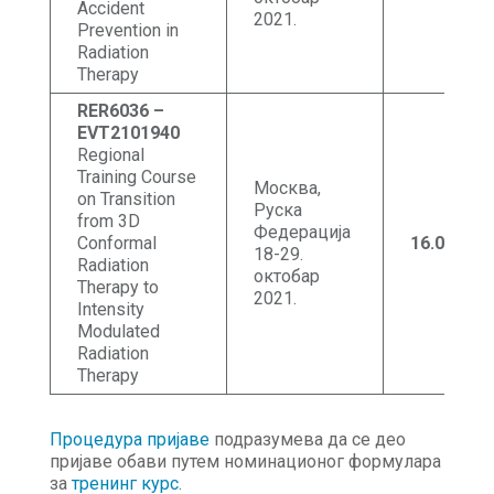
Accident
2021.
Prevention in
Radiation
Therapy
RER6036 –
EVT2101940
Regional
Training Course
Москва,
on Transition
Руска
from 3D
Федерација
Conformal
16.09.202
18-29.
Radiation
октобар
Therapy to
2021.
Intensity
Modulated
Radiation
Therapy
Процедура пријаве
подразумева да се део
пријаве обави путем номинационог формулара
за
тренинг курс.