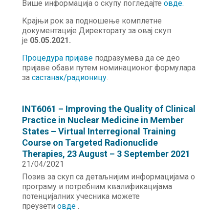
Више информација о скупу погледајте
овде.
Крајњи рок за подношење комплетне
документације Директорату за овај скуп
је
05.05.2021.
Процедура пријаве
подразумева да се део
пријаве обави путем номинационог формулара
за
састанак/радионицу
.
INT6061 – Improving the Quality of Clinical
Practice in Nuclear Medicine in Member
States – Virtual Interregional Training
Course on Targeted Radionuclide
Therapies, 23 August – 3 September 2021
21/04/2021
Позив за скуп са детаљнијим информацијама о
програму и потребним квалификацијама
потенцијалних учесника можете
преузети
овде
.