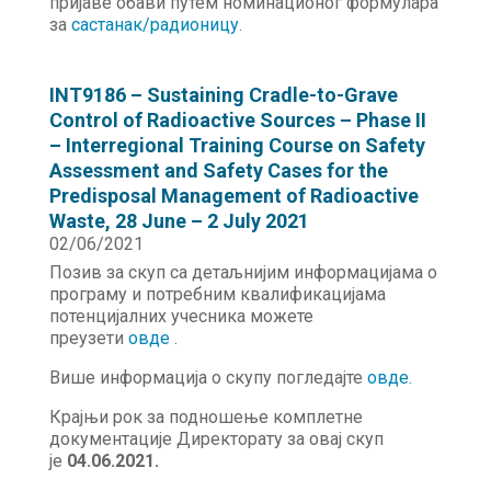
пријаве обави путем номинационог формулара
за
састанак/радионицу
.
INT9186 – Sustaining Cradle-to-Grave
Control of Radioactive Sources – Phase II
– Interregional Training Course on Safety
Assessment and Safety Cases for the
Predisposal Management of Radioactive
Waste, 28 June – 2 July 2021
02/06/2021
Позив за скуп са детаљнијим информацијама о
програму и потребним квалификацијама
потенцијалних учесника можете
преузети
овде
.
Више информација о скупу погледајте
овде.
Крајњи рок за подношење комплетне
документације Директорату за овај скуп
је
04.06.2021.