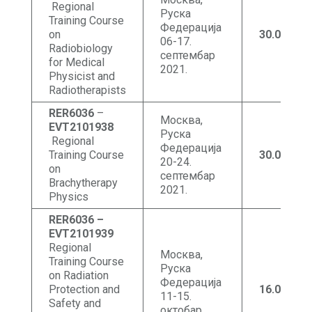
Regional
Руска
Training Course
Федерација
on
30
.07
.202
06-17.
Radiobiology
септембар
for Medical
2021.
Physicist and
Radiotherapists
RER6036
–
Москва,
EVT2101938
Руска
Regional
Федерација
Training Course
30
.07.202
20-24.
on
септембар
Brachytherapy
2021.
Physics
RER6036 –
EVT2101939
Regional
Москва,
Training Course
Руска
on Radiation
Федерација
Protection and
16.09.2021
11-15.
Safety and
октобар