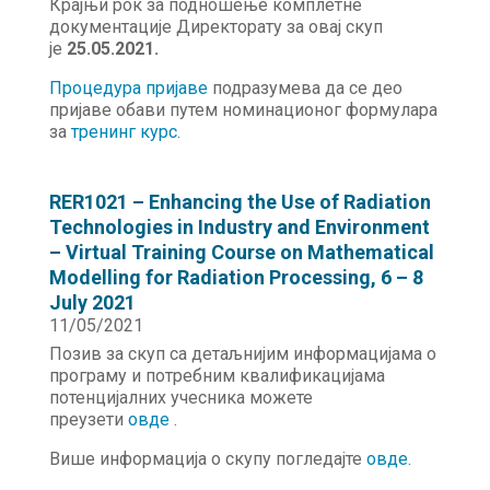
Крајњи рок за подношење комплетне
документације Директорату за овај скуп
је
25.05.2021.
Процедура пријаве
подразумева да се део
пријаве обави путем номинационог формулара
за
тренинг курс.
RER1021 – Enhancing the Use of Radiation
Technologies in Industry and Environment
– Virtual Training Course on Mathematical
Modelling for Radiation Processing, 6 – 8
July 2021
11/05/2021
Позив за скуп са детаљнијим информацијама о
програму и потребним квалификацијама
потенцијалних учесника можете
преузети
овде
.
Више информација о скупу погледајте
овде.