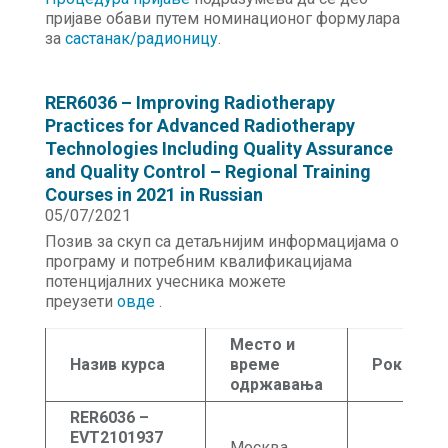
пријаве обави путем номинационог формулара
за
састанак/радионицу
.
RER6036 – Improving Radiotherapy
Practices for Advanced Radiotherapy
Technologies Including Quality Assurance
and Quality Control – Regional Training
Courses in 2021 in Russian
05/07/2021
Позив за скуп са детаљнијим информацијама о
програму и потребним квалификацијама
потенцијалних учесника можете
преузети
овде
.
Место и
Назив курса
време
Рок
одржавања
RER6036 –
EVT2101937
Москва,