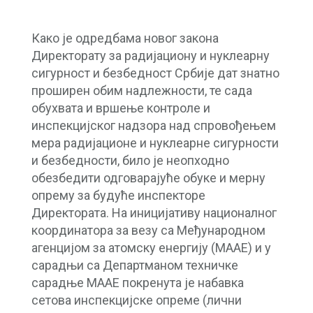
Како је одредбама новог закона
Директорату за радијациону и нуклеарну
сигурност и безбедност Србије дат знатно
проширен обим надлежности, те сада
обухвата и вршење контроле и
инспекцијског надзора над спровођењем
мера радијационе и нуклеарне сигурности
и безбедности, било је неопходно
обезбедити одговарајуће обуке и мерну
опрему за будуће инспекторе
Директората. На иницијативу националног
координатора за везу са Mеђународном
агенцијом за атомску енергију (МААЕ) и у
сарадњи са Департманом техничке
сарадње МААЕ покренута је набавка
сетова инспекцијске опреме (лични