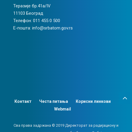
Теразије бр.41а/IV
11103 Београд
Телефон: 011 455 0 500
Е-пошта: info@srbatom.gov.rs
Контакт
Честа питања
Корисни линкови
Webmail
Сва права задржана © 2019 Директорат за радијациону и