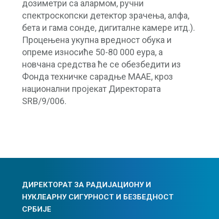
дозиметри са алармом, ручни
спектроскопски детектор зрачења, алфа,
бета и гама сонде, дигиталне камере итд.).
Процењена укупна вредност обука и
опреме износиће 50-80 000 еура, а
новчана средства ће се обезбедити из
Фонда техничке сарадње МААЕ, кроз
национални пројекат Директората
SRB/9/006.
ДИРЕКТОРАТ ЗА РАДИЈАЦИОНУ И
НУКЛЕАРНУ СИГУРНОСТ И БЕЗБЕДНОСТ
СРБИЈЕ