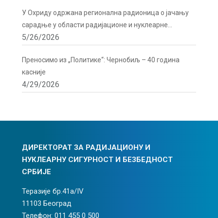
У Охриду одржана регионална радионица о јачању
сарадње у области радијационе и нуклеарне
5/26/2026
сигурности
Преносимо из „Политике“: Чернобиљ – 40 година
касније
4/29/2026
ДИРЕКТОРАТ ЗА РАДИЈАЦИОНУ И
НУКЛЕАРНУ СИГУРНОСТ И БЕЗБЕДНОСТ
СРБИЈЕ
Теразије бр.41а/IV
11103 Београд
Телефон: 011 455 0 500