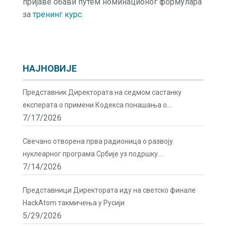
пријаве обави путем номинационог формулара
за
тренинг курс.
НАЈНОВИЈЕ
Представник Директората на седмом састанку
експерата о примени Кодекса понашања о
7/17/2026
сигурности и безбедности радиоактивних извора у
Бечу
Свечано отворена прва радионица о развоју
нуклеарног програма Србије уз подршку
7/14/2026
Директората
Представници Директората иду на светско финале
HackAtom такмичења у Русији
5/29/2026