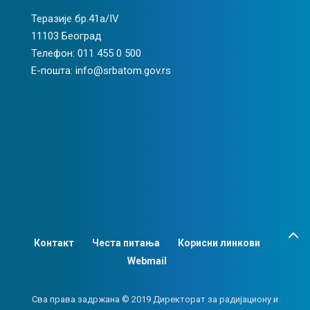
Теразије бр.41а/IV
11103 Београд
Телефон: 011 455 0 500
Е-пошта: info@srbatom.gov.rs
Контакт
Честа питања
Корисни линкови
Webmail
Сва права задржана © 2019 Директорат за радијациону и