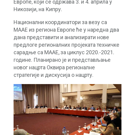
Европе, који се одржава 3. и 4. априла у
Никозији, на Кипру.
Национални координатори за везу са
МААЕ из региона Европе ће у наредна два
дана представити и анализирати нове
предлоге регионалних пројеката техничке
сарадње са МААЕ, за циклус 2020.-2021.
године. Планирано је и представљање
новог нацрта Оквира регионалне
стратегије и дискусија о нацрту.