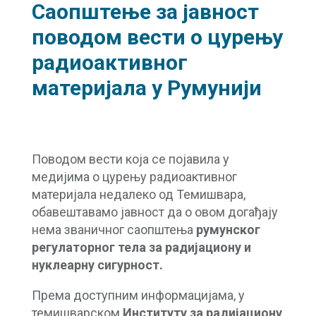
Саопштење за јавност
поводом вести о цурењу
радиоактивног
материјала у Румунији
Поводом вести која се појавила у
медијима о цурењу радиоактивног
материјала недалеко од Темишвара,
обавештавамо јавност да о овом догађају
нема званичног саопштења
румунског
регулаторног тела за радијациону и
нуклеарну сигурност.
Према доступним информацијама, у
темишварском
Институту за радијациону