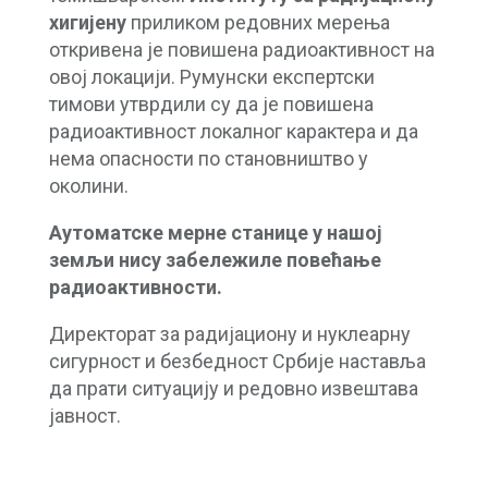
хигијену
приликом редовних мерења
откривена је повишена радиоактивност на
овој локацији. Румунски експертски
тимови утврдили су да је повишена
радиоактивност локалног карактера и да
нема опасности по становништво у
околини.
Аутоматске мерне станице у нашој
земљи нису забележиле повећање
радиоактивности.
Директорат за радијациону и нуклеарну
сигурност и безбедност Србије наставља
да прати ситуацију и редовно извештава
јавност.