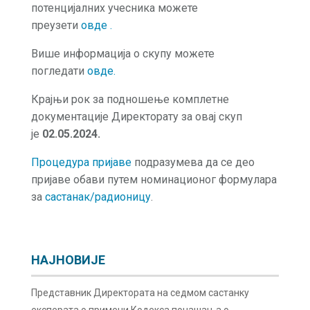
потенцијалних учесника можете
преузети
овде
.
Више информација о скупу можете
погледати
овде
.
Крајњи рок за подношење комплетне
документације Директорату за овај скуп
је
02.05.2024.
Процедура пријаве
подразумева да се део
пријаве обави путем номинационог формулара
за
састанак/радионицу
.
НАЈНОВИЈЕ
Представник Директората на седмом састанку