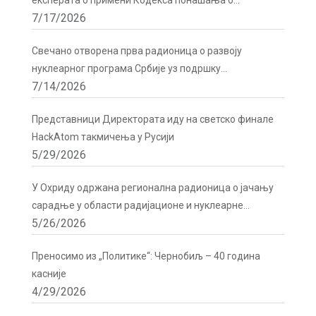
експерата о примени Кодекса понашања о
7/17/2026
сигурности и безбедности радиоактивних извора у
Бечу
Свечано отворена прва радионица о развоју
нуклеарног програма Србије уз подршку
7/14/2026
Директората
Представници Директората иду на светско финале
HackAtom такмичења у Русији
5/29/2026
У Охриду одржана регионална радионица о јачању
сарадње у области радијационе и нуклеарне
5/26/2026
сигурности
Преносимо из „Политике“: Чернобиљ – 40 година
касније
4/29/2026