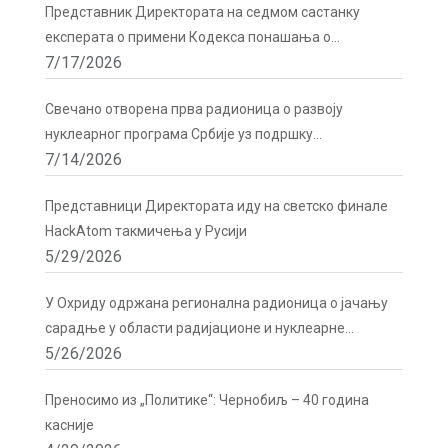
Представник Директората на седмом састанку
експерата о примени Кодекса понашања о
7/17/2026
сигурности и безбедности радиоактивних извора у
Бечу
Свечано отворена прва радионица о развоју
нуклеарног програма Србије уз подршку
7/14/2026
Директората
Представници Директората иду на светско финале
HackAtom такмичења у Русији
5/29/2026
У Охриду одржана регионална радионица о јачању
сарадње у области радијационе и нуклеарне
5/26/2026
сигурности
Преносимо из „Политике“: Чернобиљ – 40 година
касније