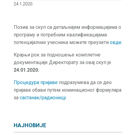
24.1.2020.
Позив за скуп са детаљнијим информацијама о
програму и потребним квалификацијама
потенцијалних учесника можете преузети
овде
.
Крајњи рок за подношење комплетне
документације Директорату за овај скуп је
24.01.2020.
Процедура пријаве
подразумева да се део
пријаве обави путем номинационог формулара
за
састанак/радионицу
.
НАЈНОВИЈЕ