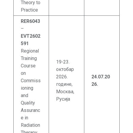
Theory to
Practice
RER6043
–
EVT2602
591
Regional
Training
19-23.
Course
октобар
on
2026.
24.07.20
Commiss
године,
26
.
ioning
Москва,
and
Русија
Quality
Assuranc
e in
Radiation
Therapy