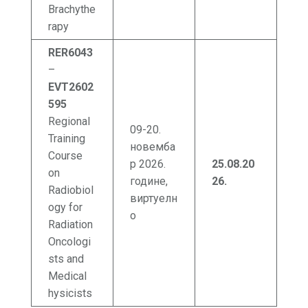
Brachythe
rapy
RER6043
–
EVT2602
595
Regional
09-20.
Training
новемба
Course
р 2026.
25.08.20
on
године,
26
.
Radiobiol
виртуелн
ogy for
о
Radiation
Oncologi
sts and
Medical
hysicists