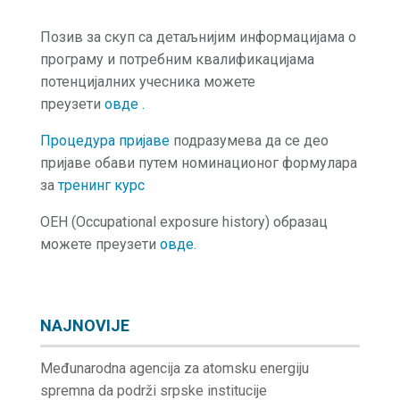
Позив за скуп са детаљнијим информацијама о
програму и потребним квалификацијама
потенцијалних учесника можете
преузети
овде
.
Процедура пријаве
подразумева да се део
пријаве обави путем номинационог формулара
за
тренинг курс
OEH (Occupational exposure history) образац
можете преузети
овде.
NAJNOVIJE
Međunarodna agencija za atomsku energiju
spremna da podrži srpske institucije