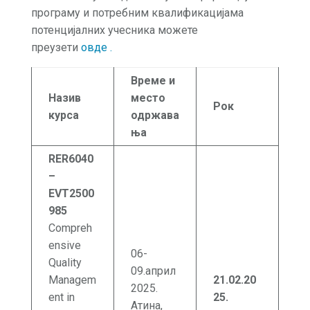
програму и потребним квалификацијама
потенцијалних учесника можете
преузети
овде
.
В
реме
и
Назив
место
Рок
курса
одржава
ња
RER6040
–
EVT2500
985
Compreh
ensive
06-
Quality
09.април
Managem
21.02.20
2025.
ent in
25
.
Атина,