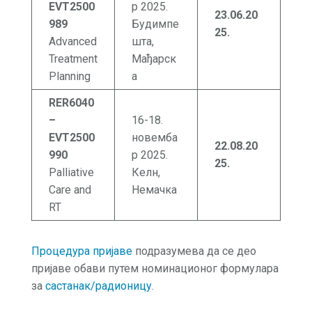
EVT2500
р 2025.
23.06
.20
989
Будимпе
2
5.
Advanced
шта,
Treatment
Мађарск
Planning
а
RER6040
–
16-18.
EVT2500
новемба
22.08
.20
990
р 2025.
2
5
.
Palliative
Келн,
Care and
Немачка
RT
Процедура пријаве
подразумева да се део
пријаве обави путем номинационог формулара
за
састанак/радионицу
.