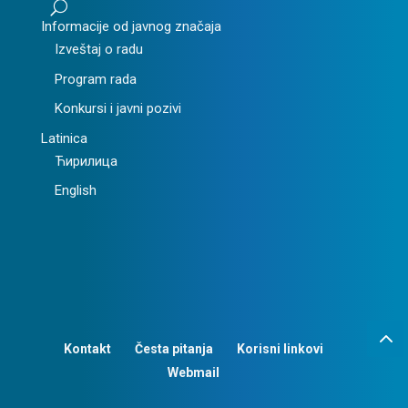
U
Informacije od javnog značaja
Izveštaj o radu
Program rada
Konkursi i javni pozivi
Latinica
Ћирилица
English
Kontakt
Česta pitanja
Korisni linkovi
Webmail