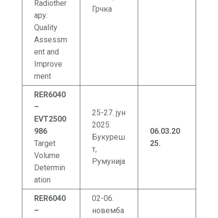
Radiother
Грчка
apy:
Quality
Assessm
ent and
Improve
ment
RER6040
–
25-27. јун
EVT2500
2025.
986
06.03.20
Букуреш
Target
25.
т,
Volume
Румунија
Determin
ation
RER6040
02-06.
–
новемба