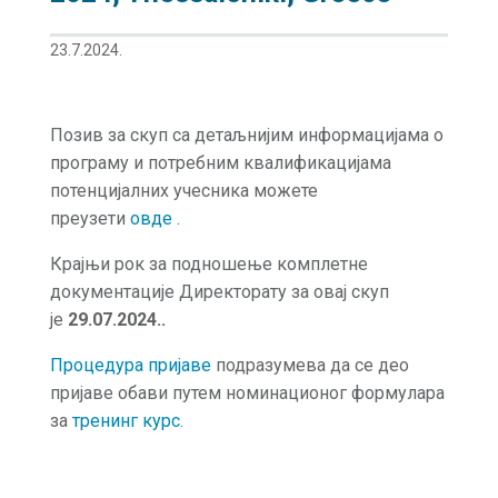
23.7.2024.
Позив за скуп са детаљнијим информацијама о
програму и потребним квалификацијама
потенцијалних учесника можете
преузети
овде
.
Крајњи рок за подношење комплетне
документације Директорату за овај скуп
је
29.07.2024..
Процедура пријаве
подразумева да се део
пријаве обави путем номинационог формулара
за
тренинг курс.