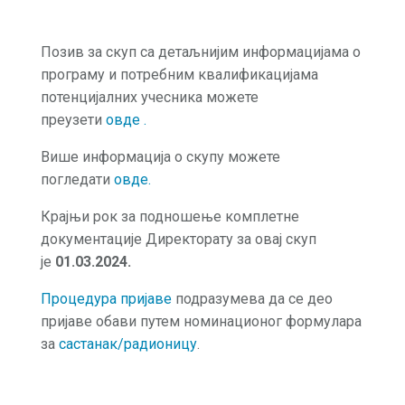
Позив за скуп са детаљнијим информацијама о
програму и потребним квалификацијама
потенцијалних учесника можете
преузети
овде
.
Више информација о скупу можете
погледати
овде
.
Крајњи рок за подношење комплетне
документације Директорату за овај скуп
је
01.03.2024.
Процедура пријаве
подразумева да се део
пријаве обави путем номинационог формулара
за
састанак/радионицу
.