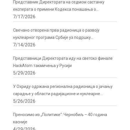
Представник Директората на седмом састанку
експерата о примени Кодекса понашања о
7/17/2026
сигурности и безбедности радиоактивних извора у
Бечу
Свечано отворена прва радионица о развоју
нуклеарног програма Србије уз подршку
7/14/2026
Директората
Представници Директората иду на светско финале
HackAtom такмичења у Русији
5/29/2026
У Охриду одржана регионална радионица о јачању
сарадње у области радијационе и нуклеарне
5/26/2026
сигурности
Преносимо из „Политике“: Чернобиљ – 40 година
касније
4/29/2026