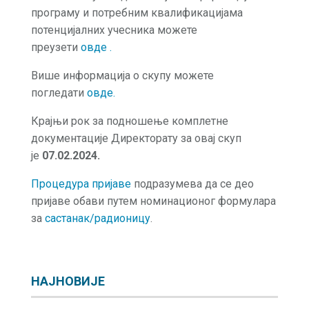
програму и потребним квалификацијама
потенцијалних учесника можете
преузети
овде
.
Више информација о скупу можете
погледати
овде
.
Крајњи рок за подношење комплетне
документације Директорату за овај скуп
је
07.02.2024.
Процедура пријаве
подразумева да се део
пријаве обави путем номинационог формулара
за
састанак/радионицу
.
НАЈНОВИЈЕ