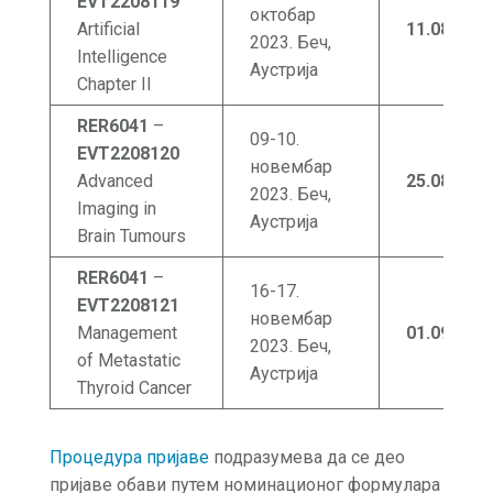
EVT2208119
октобар
Artificial
11.08
.202
2023. Беч,
Intelligence
Аустрија
Chapter II
RER6041
–
09-10.
EVT2208120
новембар
Advanced
25.0
8
.202
2023. Беч,
Imaging in
Аустрија
Brain Tumours
RER6041
–
16-17.
EVT2208121
новембар
Management
01.09
.202
2023. Беч,
of Metastatic
Аустрија
Thyroid Cancer
Процедура пријаве
подразумева да се део
пријаве обави путем номинационог формулара