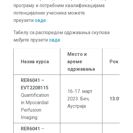
програму и потребним квалификацијама
потенцијалних учесника можете
преузети
овде
.
Табелу са распоредом одржавања скупова
мођете прузети
овде.
Место и
Назив курса
време
Рок
одржавања
RER6041 –
EVT2208115
16-17. март
Quantification
2023. Беч,
13.01
.202
3
in Myocardial
Аустрија
Perfusion
Imaging
RER6041
–