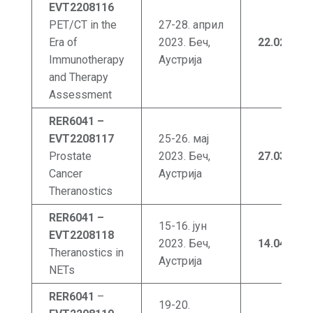
EVT2208116
PET/CT in the
27-28. април
Era of
2023. Беч,
22.02
.202
Immunotherapy
Аустрија
and Therapy
Assessment
RER6041 –
EVT22
0
8117
25-26. мај
Prostate
2023. Беч,
27.03
.202
Cancer
Аустрија
Theranostics
RER6041 –
15-16. јун
EVT2208118
2023. Беч,
14.04
.202
3
Theranostics in
Аустрија
NETs
RER6041
–
19-20.