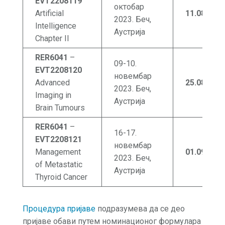
EVT2208119
октобар
Artificial
11.08
.202
2023. Беч,
Intelligence
Аустрија
Chapter II
RER6041
–
09-10.
EVT2208120
новембар
Advanced
25.0
8
.202
2023. Беч,
Imaging in
Аустрија
Brain Tumours
RER6041
–
16-17.
EVT2208121
новембар
Management
01.09
.202
2023. Беч,
of Metastatic
Аустрија
Thyroid Cancer
Процедура пријаве
подразумева да се део
пријаве обави путем номинационог формулара