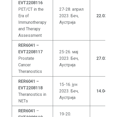
EVT2208116
PET/CT in the
27-28. април
Era of
2023. Беч,
22.02
.202
Immunotherapy
Аустрија
and Therapy
Assessment
RER6041 –
EVT22
0
8117
25-26. мај
Prostate
2023. Беч,
27.03
.202
Cancer
Аустрија
Theranostics
RER6041 –
15-16. јун
EVT2208118
2023. Беч,
14.04
.202
3
Theranostics in
Аустрија
NETs
RER6041
–
19-20.