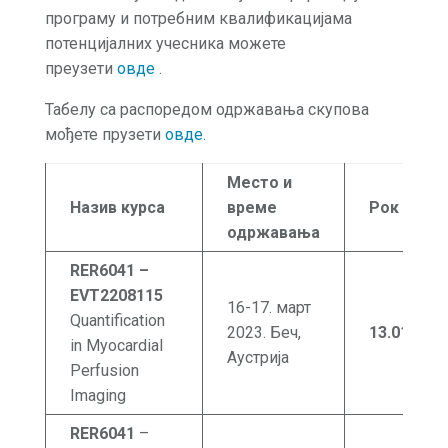
програму и потребним квалификацијама
потенцијалних учесника можете
преузети
овде
.
Табелу са распоредом одржавања скупова
мођете прузети
овде.
Место и
Назив курса
време
Рок
одржавања
RER6041 –
EVT2208115
16-17. март
Quantification
2023. Беч,
13.01
.202
3
in Myocardial
Аустрија
Perfusion
Imaging
RER6041
–