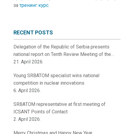
за
тренинг курс.
RECENT POSTS
Delegation of the Republic of Serbia presents
national report on Tenth Review Meeting of the
Contracting Parties to the Convention on Nuclear
21. April 2026.
Safety
Young SRBATOM specialist wins national
competition in nuclear innovations
6. April 2026.
SRBATOM representative at first meeting of
ICSANT Points of Contact
2. April 2026.
Merry Christmas and Happy New Year